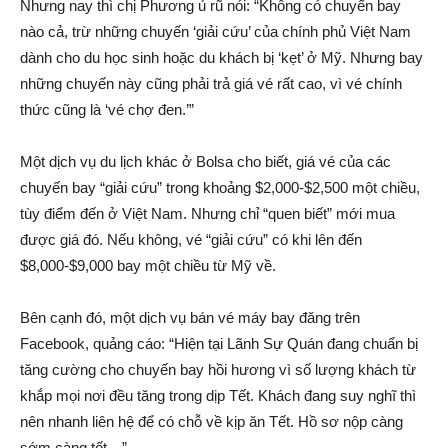
Nhưng nay thì chị Phương ủ rũ nói: “Không có chuyến bay
nào cả, trừ những chuyến ‘giải cứu’ của chính phủ Việt Nam
dành cho du học sinh hoặc du khách bị ‘kẹt’ ở Mỹ. Nhưng bay
những chuyến này cũng phải trả giá vé rất cao, vì vé chính
thức cũng là ‘vé chợ đen.’”
Một dịch vụ du lịch khác ở Bolsa cho biết, giá vé của các
chuyến bay “giải cứu” trong khoảng $2,000-$2,500 một chiều,
tùy điểm đến ở Việt Nam. Nhưng chỉ “quen biết” mới mua
được giá đó. Nếu không, vé “giải cứu” có khi lên đến
$8,000-$9,000 bay một chiều từ Mỹ về.
Bên cạnh đó, một dịch vụ bán vé máy bay đăng trên
Facebook, quảng cáo: “Hiện tại Lãnh Sự Quán đang chuẩn bị
tăng cường cho chuyến bay hồi hương vì số lượng khách từ
khắp mọi nơi đều tăng trong dịp Tết. Khách đang suy nghĩ thì
nên nhanh liên hệ để có chỗ về kịp ăn Tết. Hồ sơ nộp càng
sớm càng tốt…”