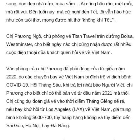
sang, dọn dẹp nhà cửa, mua sắm… Ai cũng bận rộn, mệt mỏi,
mà rất vui. Đến tuổi này, mà cứ nghĩ đến Tết, tôi vẫn háo hức
như còn tuổi thơ, mong được hít thở ‘không khí Tết,’”.
Chị Phương Ngô, chủ phòng vé Titan Travel trên đường Bolsa,
Westminster, cho biết ngày nào chị cũng nhận được rất nhiều
cuộc điện thoại của khách quen hỏi vé về Việt Nam.
Văn phòng của chị Phương đã phải đóng cửa từ giữa năm
2020, do các chuyến bay về Việt Nam bị đình trệ vì dịch bệnh
COVID-19. Hồi Tháng Sáu, khi trả lời nhật báo Người Việt, chị
Phương cho biết chỉ có thể bán vé từ đầu năm 2021 mà thôi.
Chị cũng dự đoán giá vé vào thời điểm Tháng Giêng sẽ rẻ,
nếu bay khứ hồi từ Los Angeles (LAX) về Việt Nam, giá trung
bình khoảng $600-700, tùy hãng hàng không và tùy điểm đến
Sài Gòn, Hà Nội, hay Đà Nẵng.