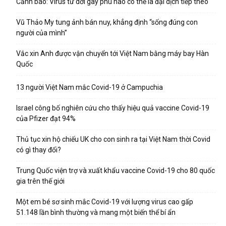
Cảnh báo: Virus từ dơi gây phù não có thể là đại dịch tiếp theo
Vũ Thảo My tung ảnh bán nuy, khẳng định “sống đúng con
người của mình”
Vắc xin Anh được vận chuyển tới Việt Nam bằng máy bay Hàn
Quốc
13 người Việt Nam mắc Covid-19 ở Campuchia
Israel công bố nghiên cứu cho thấy hiệu quả vaccine Covid-19
của Pfizer đạt 94%
Thủ tục xin hộ chiếu UK cho con sinh ra tại Việt Nam thời Covid
có gì thay đổi?
Trung Quốc viện trợ và xuất khẩu vaccine Covid-19 cho 80 quốc
gia trên thế giới
Một em bé sơ sinh mắc Covid-19 với lượng virus cao gấp
51.148 lần bình thường và mang một biến thể bí ẩn