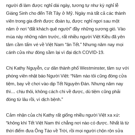
người đi làm được nghỉ dài ngày, tương tự như kỳ nghỉ lễ
Giáng Sinh cho đến Tết Tây ở Mỹ. Ngày mà tất cả các thành
viên trong gia đình được đoàn tụ, được nghỉ ngơi sau một
năm ở nơi “đất khách quê người” đầy những sương gió. Vào
mùa này những năm trước, rất nhiều người Việt Kiều đã yên
tâm cầm tấm vé về Việt Nam “ăn Tết.” Nhưng năm nay mọi
cánh cửa như đóng sầm lại vì đại dịch COVID-19.
Chị Kathy Nguyễn, cư dân thành phố Westminster, tâm sự với
phóng viên nhật báo Người Việt: “Năm nào tôi cũng đóng cửa
tiệm, bay về chơi vào dịp Tết Nguyên Đán. Nhưng năm nay
thì… chịu thôi, không cách chi về được, dù tiệm cũng phải
đóng từ lâu rồi, vì dịch bệnh.”
Cảm nhận của chị Kathy rất giống nhiều người Việt xa xứ:
“không khí Tết Việt Nam thì chẳng nơi nào có được. Nhất là từ
thời điểm đưa Ông Táo về Trời, rồi mọi người chộn rộn sửa