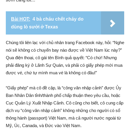
Bài HOT:
4 bà cháu chết cháy do
dùng lò sưởi ở Texas
Chúng tôi liên lạc với chủ nhân trang Facebook này, hỏi: “Nghe
nói sẽ không có chuyến bay nào được về Việt Nam lúc này?”
Qua điện thoại, cô gái tên Bình quả quyết: “Có chứ! Nhưng
phải đăng ký ở Lãnh Sự Quán, và phải có giấy phép mới mua
được vé, chứ tự mình mua vé là không có đâu!”
“Giấy phép” mà cô đề cập, là “công văn nhập cảnh” được Ủy
Ban Nhân Dân tỉnh/thành phố chấp thuận theo yêu cầu, hoặc
Cục Quản Lý Xuất Nhập Cảnh. Cô cũng cho biết, cô cung cấp
dịch vụ “công văn nhập cảnh” không những cho người có sổ
thông hành (passport) Việt Nam, mà cả người nước ngoài từ
Mỹ, Úc, Canada, và Đức vào Việt Nam.