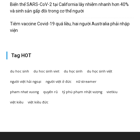
Biến thể SARS-CoV-2 tại California lây nhiễm nhanh hơn 40%
và sinh sản gấp đôi trong cơ thể người
Tiêm vaccine Covid-19 quá liều, hai người Australia phải nhập
viện
Tag HOT
du hoc sinh
du hoc sinh viet
du học sinh
du học sinh việt
người việt hải ngoại
người việt ở đức
nữ streamer
pham nhat vuong
quyến rũ
tỷ phú phạm nhật vượng
vietkiu
việt kiều
việt kiều đức