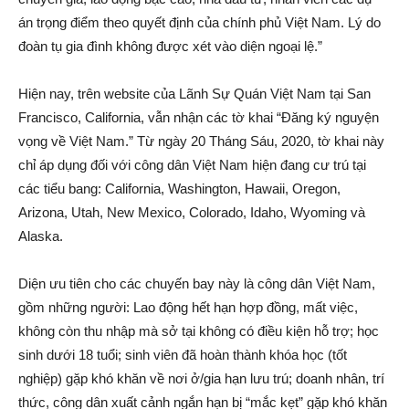
án trọng điểm theo quyết định của chính phủ Việt Nam. Lý do
đoàn tụ gia đình không được xét vào diện ngoại lệ.”
Hiện nay, trên website của Lãnh Sự Quán Việt Nam tại San
Francisco, California, vẫn nhận các tờ khai “Đăng ký nguyện
vọng về Việt Nam.” Từ ngày 20 Tháng Sáu, 2020, tờ khai này
chỉ áp dụng đối với công dân Việt Nam hiện đang cư trú tại
các tiểu bang: California, Washington, Hawaii, Oregon,
Arizona, Utah, New Mexico, Colorado, Idaho, Wyoming và
Alaska.
Diện ưu tiên cho các chuyến bay này là công dân Việt Nam,
gồm những người: Lao động hết hạn hợp đồng, mất việc,
không còn thu nhập mà sở tại không có điều kiện hỗ trợ; học
sinh dưới 18 tuổi; sinh viên đã hoàn thành khóa học (tốt
nghiệp) gặp khó khăn về nơi ở/gia hạn lưu trú; doanh nhân, trí
thức, công dân xuất cảnh ngắn hạn bị “mắc kẹt” gặp khó khăn