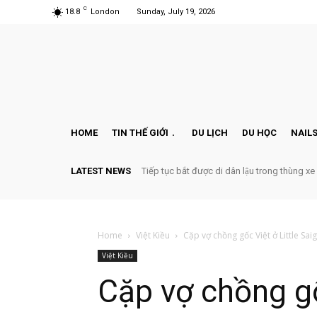
C
18.8
London
Sunday, July 19, 2026
HOME
TIN THẾ GIỚI
DU LỊCH
DU HỌC
NAILS
LATEST NEWS
Tiếp tục bắt được di dân lậu trong thùng xe
Home
Việt Kiều
Cặp vợ chồng gốc Việt ở Little Saig
Việt Kiều
Cặp vợ chồng gố