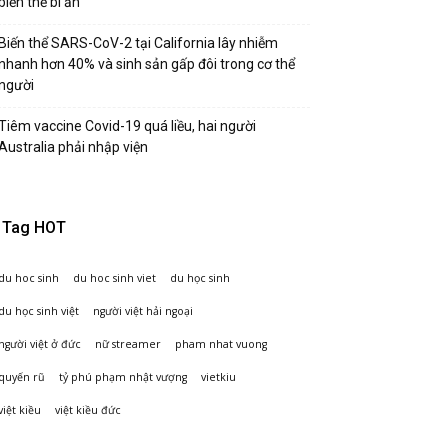
biến thể bí ẩn
Biến thể SARS-CoV-2 tại California lây nhiễm
nhanh hơn 40% và sinh sản gấp đôi trong cơ thể
người
Tiêm vaccine Covid-19 quá liều, hai người
Australia phải nhập viện
Tag HOT
du hoc sinh
du hoc sinh viet
du học sinh
du học sinh việt
người việt hải ngoại
người việt ở đức
nữ streamer
pham nhat vuong
quyến rũ
tỷ phú phạm nhật vượng
vietkiu
việt kiều
việt kiều đức