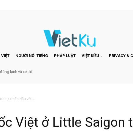
 VIỆT
NGƯỜI NỔI TIẾNG
PHÁP LUẬT
VIỆT KIỀU
PRIVACY & 
 đông lạnh và xe tải
on tự chiến đấu với...
c Việt ở Little Saigon 