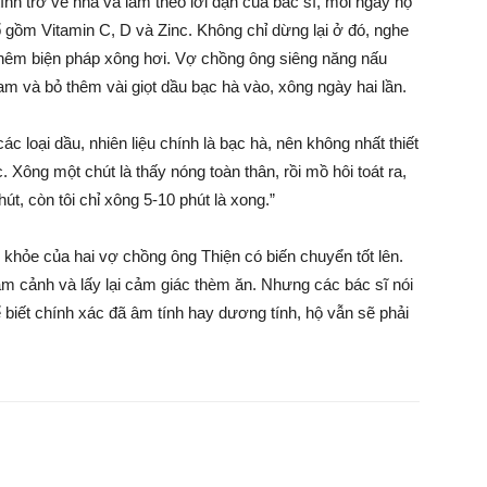
ĩnh trở về nhà và làm theo lời dặn của bác sĩ, mỗi ngày họ
 gồm Vitamin C, D và Zinc. Không chỉ dừng lại ở đó, nghe
thêm biện pháp xông hơi. Vợ chồng ông siêng năng nấu
am và bỏ thêm vài giọt dầu bạc hà vào, xông ngày hai lần.
ác loại dầu, nhiên liệu chính là bạc hà, nên không nhất thiết
 Xông một chút là thấy nóng toàn thân, rồi mồ hôi toát ra,
út, còn tôi chỉ xông 5-10 phút là xong.”
 khỏe của hai vợ chồng ông Thiện có biến chuyển tốt lên.
gắm cảnh và lấy lại cảm giác thèm ăn. Nhưng các bác sĩ nói
 biết chính xác đã âm tính hay dương tính, hộ vẫn sẽ phải