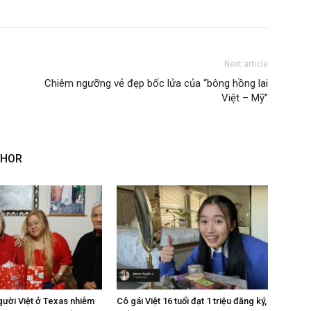
Next article
Chiêm ngưỡng vẻ đẹp bốc lửa của “bông hồng lai
Việt – Mỹ”
THOR
gười Việt ở Texas nhiễm
Cô gái Việt 16 tuổi đạt 1 triệu đăng ký,