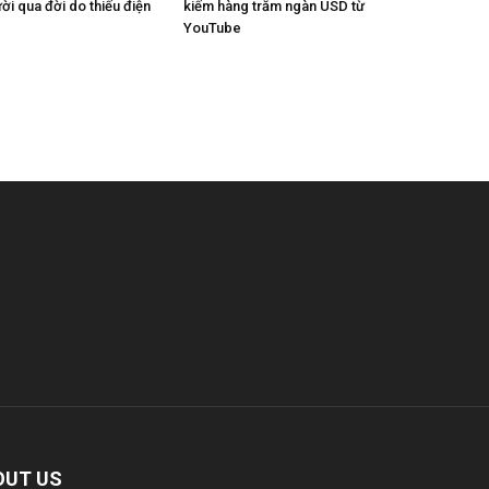
ời qua đời do thiếu điện
kiếm hàng trăm ngàn USD từ
YouTube
OUT US