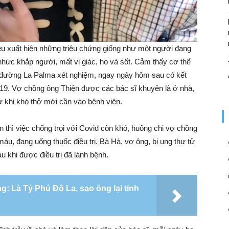
u xuất hiện những triệu chứng giống như một người đang
nhức khắp người, mất vị giác, ho và sốt. Cảm thấy cơ thể
n đường La Palma xét nghiệm, ngay ngày hôm sau có kết
-19. Vợ chồng ông Thiện được các bác sĩ khuyên là ở nhà,
rừ khi khó thở mới cần vào bệnh viện.
 thì việc chống trọi với Covid còn khó, huống chi vợ chồng
máu, đang uống thuốc điều trị. Bà Hà, vợ ông, bị ung thư tử
 khi được điều trị đã lành bệnh.
 Là Tỷ Phú Đô La, sao ông lại tính