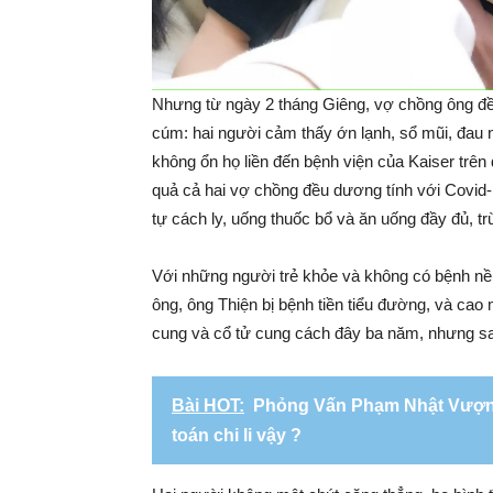
Nhưng từ ngày 2 tháng Giêng, vợ chồng ông đề
cúm: hai người cảm thấy ớn lạnh, sổ mũi, đau 
không ổn họ liền đến bệnh viện của Kaiser trê
quả cả hai vợ chồng đều dương tính với Covid
tự cách ly, uống thuốc bổ và ăn uống đầy đủ, t
Với những người trẻ khỏe và không có bệnh nền
ông, ông Thiện bị bệnh tiền tiểu đường, và cao 
cung và cổ tử cung cách đây ba năm, nhưng sau
Bài HOT:
Phỏng Vấn Phạm Nhật Vượng:
toán chi li vậy ?