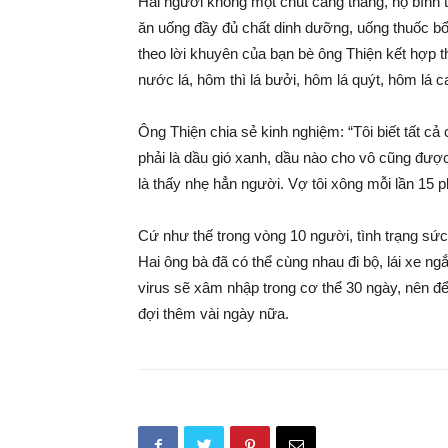
Hai người không một chút căng thẳng, họ bình t
ăn uống đầy đủ chất dinh dưỡng, uống thuốc bổ
theo lời khuyên của bạn bè ông Thiện kết hợp 
nước lá, hôm thì lá bưởi, hôm lá quýt, hôm lá c
Ông Thiện chia sẻ kinh nghiệm: “Tôi biết tất cả c
phải là dầu gió xanh, dầu nào cho vô cũng được.
là thấy nhẹ hẳn người. Vợ tôi xông mỗi lần 15 ph
Cứ như thế trong vòng 10 người, tình trạng sức
Hai ông bà đã có thể cùng nhau đi bộ, lái xe n
virus sẽ xâm nhập trong cơ thể 30 ngày, nên để
đợi thêm vài ngày nữa.