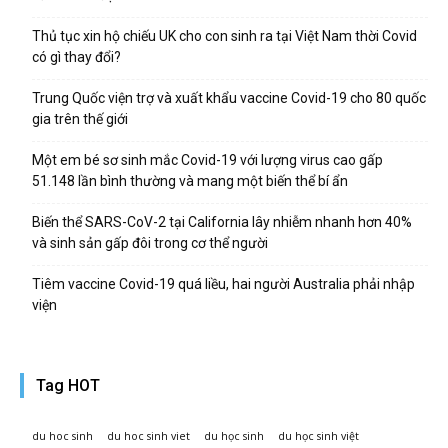
Thủ tục xin hộ chiếu UK cho con sinh ra tại Việt Nam thời Covid
có gì thay đổi?
Trung Quốc viện trợ và xuất khẩu vaccine Covid-19 cho 80 quốc
gia trên thế giới
Một em bé sơ sinh mắc Covid-19 với lượng virus cao gấp
51.148 lần bình thường và mang một biến thể bí ẩn
Biến thể SARS-CoV-2 tại California lây nhiễm nhanh hơn 40%
và sinh sản gấp đôi trong cơ thể người
Tiêm vaccine Covid-19 quá liều, hai người Australia phải nhập
viện
Tag HOT
du hoc sinh
du hoc sinh viet
du học sinh
du học sinh việt