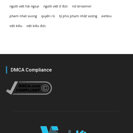
người việt hải ngoại
người việt ở đức
nữ streamer
pham nhat vuong
quyến rũ
tỷ phú phạm nhật vượng
vietkiu
việt kiều
việt kiều đức
DMCA Compliance