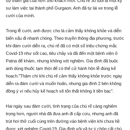
sự tham gia của hơn 350 khách mời. Chú rể 30 tuổi là một kỹ
sư làm việc tại thành phố Gurgaon. Anh đã tự lái xe trong lễ
cưới của mình.
Trong lễ cưới, anh được cho là cảm thấy không khỏe và diễn
biến xấu đi nhanh chóng. Theo truyền thông địa phương, trước
khi đám cưới diễn ra, chú rể đã có một số triệu chứng mắc
Covid-19 như sốt cao, tiêu chảy và đã đến một bệnh viện ở
Patna để khám, nhưng không xét nghiệm. Gia đình đã buộc
anh dùng thuốc tạm thời để có thể cử hành hôn lễ đúng kế
hoạch.”Thậm chí khi chú rể cảm thấy không khỏe trước ngày
diễn ra đám cưới và muốn hoãn, nhưng gia đình 2 bên không
đồng ý vì nếu hủy kế hoạch sẽ tổn thất không ít tiền bạc”.
Hai ngày sau đám cưới, tình trạng của chú rể càng nghiêm
trọng hơn, người nhà đã đưa anh đi cấp cứu, nhưng anh đã
trút hơi thở cuối cùng trên đường vào bệnh viện khi chưa hề
được xét nghiệm Covid-19. Gia đình vội vã tự ý chôn cất chú