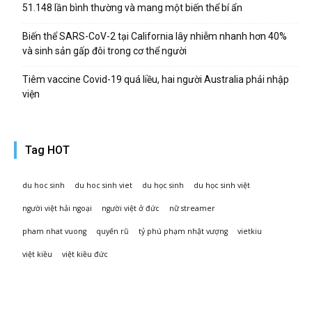
51.148 lần bình thường và mang một biến thể bí ẩn
Biến thể SARS-CoV-2 tại California lây nhiễm nhanh hơn 40%
và sinh sản gấp đôi trong cơ thể người
Tiêm vaccine Covid-19 quá liều, hai người Australia phải nhập
viện
Tag HOT
du hoc sinh
du hoc sinh viet
du học sinh
du học sinh việt
người việt hải ngoại
người việt ở đức
nữ streamer
pham nhat vuong
quyến rũ
tỷ phú phạm nhật vượng
vietkiu
việt kiều
việt kiều đức