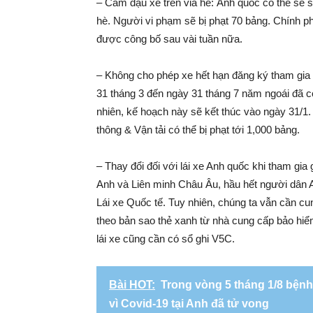
– Cấm đậu xe trên vỉa hè: Anh quốc có thể sẽ 
hè. Người vi phạm sẽ bị phạt 70 bảng. Chính ph
được công bố sau vài tuần nữa.
– Không cho phép xe hết hạn đăng ký tham gia 
31 tháng 3 đến ngày 31 tháng 7 năm ngoái đã c
nhiên, kế hoạch này sẽ kết thúc vào ngày 31/1.
thông & Vận tải có thể bị phạt tới 1,000 bảng.
– Thay đổi đối với lái xe Anh quốc khi tham gia
Anh và Liên minh Châu Âu, hầu hết người dân 
Lái ​​xe Quốc tế. Tuy nhiên, chúng ta vẫn cần c
theo bản sao thẻ xanh từ nhà cung cấp bảo hiể
lái xe cũng cần có sổ ghi V5C.
Bài HOT:
Trong vòng 5 tháng 1/8 bệnh
vì Covid-19 tại Anh đã tử vong