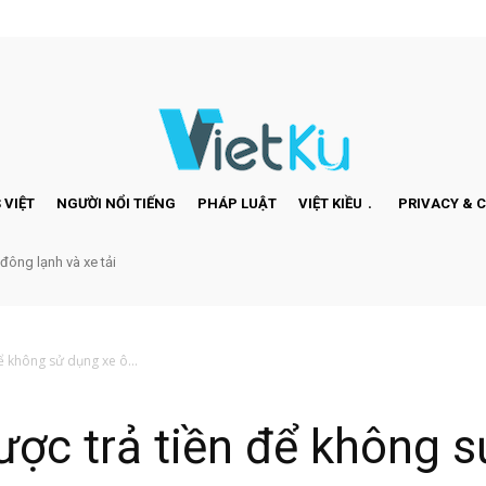
 VIỆT
NGƯỜI NỔI TIẾNG
PHÁP LUẬT
VIỆT KIỀU
PRIVACY & 
 đông lạnh và xe tải
ể không sử dụng xe ô...
ợc trả tiền để không s