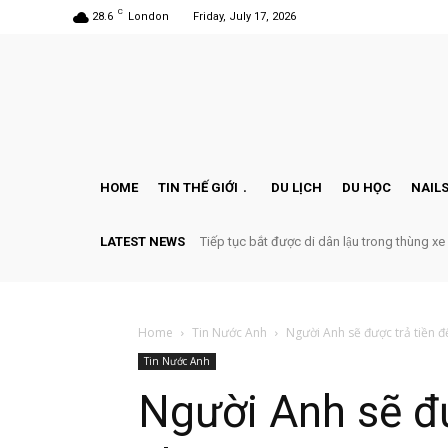
C
28.6
London
Friday, July 17, 2026
HOME
TIN THẾ GIỚI
DU LỊCH
DU HỌC
NAILS
LATEST NEWS
Tiếp tục bắt được di dân lậu trong thùng xe
Home
Tin Nước Anh
Người Anh sẽ được trả tiền đ
Tin Nước Anh
Người Anh sẽ đư