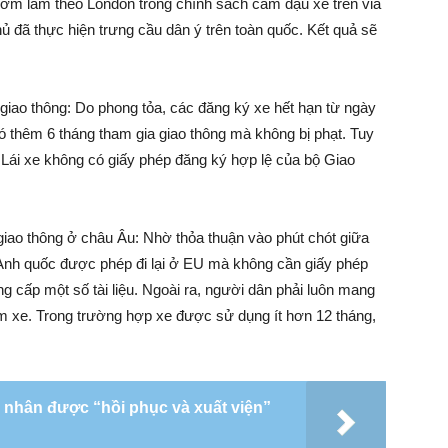
sớm làm theo London trong chính sách cấm đậu xe trên vỉa
ủ đã thực hiện trưng cầu dân ý trên toàn quốc. Kết quả sẽ
giao thông: Do phong tỏa, các đăng ký xe hết hạn từ ngày
ó thêm 6 tháng tham gia giao thông mà không bị phạt. Tuy
 Lái xe không có giấy phép đăng ký hợp lệ của bộ Giao
 giao thông ở châu Âu: Nhờ thỏa thuận vào phút chót giữa
Anh quốc được phép đi lại ở EU mà không cần giấy phép
ung cấp một số tài liệu. Ngoài ra, người dân phải luôn mang
m xe. Trong trường hợp xe được sử dụng ít hơn 12 tháng,
 nhân được “hồi phục và xuất viện”