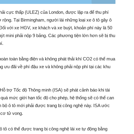
hải cực thấp (ULEZ) của London, được lập ra để thu phí
rộng. Tại Birmingham, người lái những loại xe ô tô gây ô
Đối với xe HGV, xe khách và xe buýt, khoản phí này là 50
buýt mini phải nộp 9 bảng. Các phương tiện lớn hơn sẽ bị thu
í.
 hoàn toàn bằng điện và không phát thải khí CO2 có thể mua
 ưu đãi về phí đậu xe và không phải nộp phí tại các khu
Hỗ trợ Tốc độ Thông minh (ISA) sẽ phát cảnh báo khi tài
 quá mức giới hạn tốc độ cho phép, hệ thống sẽ có thể can
àn bộ ô tô mới phải được trang bị công nghệ này. ISA ước
 cơ tử vong.
 tô có thể được trang bị công nghệ lái xe tự động bằng