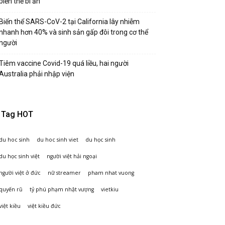
biến thể bí ẩn
Biến thể SARS-CoV-2 tại California lây nhiễm
nhanh hơn 40% và sinh sản gấp đôi trong cơ thể
người
Tiêm vaccine Covid-19 quá liều, hai người
Australia phải nhập viện
Tag HOT
du hoc sinh
du hoc sinh viet
du học sinh
du học sinh việt
người việt hải ngoại
người việt ở đức
nữ streamer
pham nhat vuong
quyến rũ
tỷ phú phạm nhật vượng
vietkiu
việt kiều
việt kiều đức