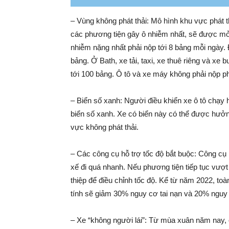
– Vùng không phát thải: Mô hình khu vực phát t
các phương tiện gây ô nhiễm nhất, sẽ được mở 
nhiễm nặng nhất phải nộp tới 8 bảng mỗi ngày. 
bảng. Ở Bath, xe tải, taxi, xe thuê riêng và xe 
tới 100 bảng. Ô tô và xe máy không phải nộp ph
– Biển số xanh: Người điều khiển xe ô tô chạy
biển số xanh. Xe có biển này có thể được hưởng
vực không phát thải.
– Các công cụ hỗ trợ tốc độ bắt buộc: Công cụ 
xế đi quá nhanh. Nếu phương tiện tiếp tục vượt
thiệp để điều chỉnh tốc độ. Kể từ năm 2022, to
tính sẽ giảm 30% nguy cơ tai nạn và 20% nguy
– Xe “không người lái”: Từ mùa xuân năm nay, ô