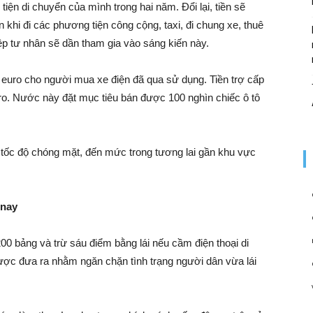
ện di chuyển của mình trong hai năm. Đổi lại, tiền sẽ
 khi đi các phương tiện công cộng, taxi, đi chung xe, thuê
 tư nhân sẽ dần tham gia vào sáng kiến ​​này.
n euro cho người mua xe điện đã qua sử dụng. Tiền trợ cấp
uro. Nước này đặt mục tiêu bán được 100 nghìn chiếc ô tô
 tốc độ chóng mặt, đến mức trong tương lai gần khu vực
 nay
 200 bảng và trừ sáu điểm bằng lái nếu cầm điện thoại di
 được đưa ra nhằm ngăn chặn tình trạng người dân vừa lái