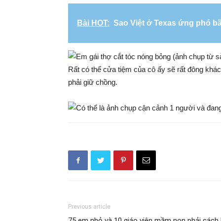
Bài HOT:
Sao Việt ở Texas ứng phó bã
Rất có thể cửa tiệm của cô ấy sẽ rất đông khách
phải giữ chồng.
Previous article
75 em nhỏ và 10 giáo viên mầm non phải cách 