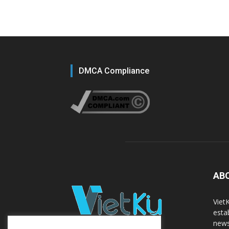
DMCA Compliance
AB
Viet
esta
news