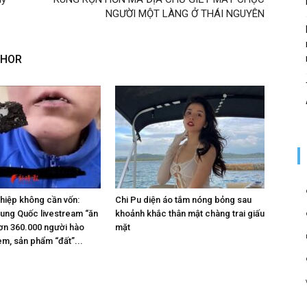
NGƯỜI MỘT LÀNG Ở THÁI NGUYÊN
THOR
hiệp không cần vốn:
Chi Pu diện áo tắm nóng bỏng sau
rung Quốc livestream “ăn
khoảnh khắc thân mật chàng trai giấu
hơn 360.000 người hào
mặt
m, sản phẩm “đất”...