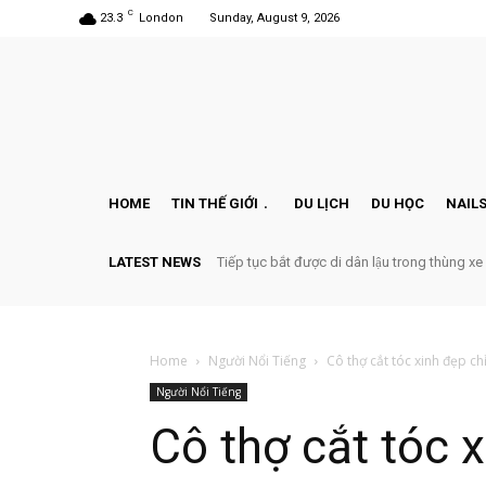
C
23.3
London
Sunday, August 9, 2026
HOME
TIN THẾ GIỚI
DU LỊCH
DU HỌC
NAILS
LATEST NEWS
Tiếp tục bắt được di dân lậu trong thùng xe
Home
Người Nổi Tiếng
Cô thợ cắt tóc xinh đẹp ch
Người Nổi Tiếng
Cô thợ cắt tóc 