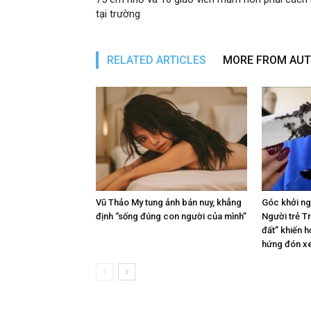
tại trường
RELATED ARTICLES
MORE FROM AU
Vũ Thảo My tung ảnh bán nuy, khẳng
Góc khởi ng
định “sống đúng con người của mình”
Người trẻ T
đất” khiến 
hứng đón xe