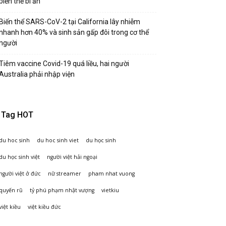
biến thể bí ẩn
Biến thể SARS-CoV-2 tại California lây nhiễm
nhanh hơn 40% và sinh sản gấp đôi trong cơ thể
người
Tiêm vaccine Covid-19 quá liều, hai người
Australia phải nhập viện
Tag HOT
du hoc sinh
du hoc sinh viet
du học sinh
du học sinh việt
người việt hải ngoại
người việt ở đức
nữ streamer
pham nhat vuong
quyến rũ
tỷ phú phạm nhật vượng
vietkiu
việt kiều
việt kiều đức