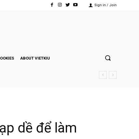
Sign in / Join
COOKIES
ABOUT VIETKIU
tạp dề để làm