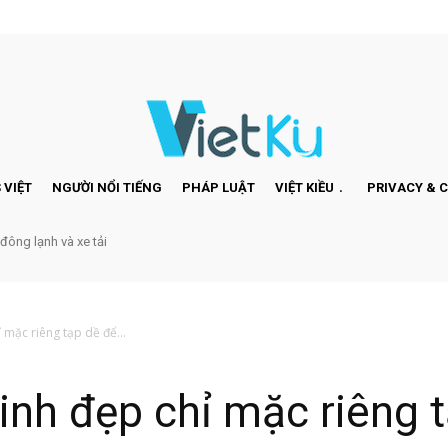
 VIỆT
NGƯỜI NỔI TIẾNG
PHÁP LUẬT
VIỆT KIỀU
PRIVACY & 
 đông lạnh và xe tải
ỉ mặc riêng tạp dề để...
xinh đẹp chỉ mặc riêng 