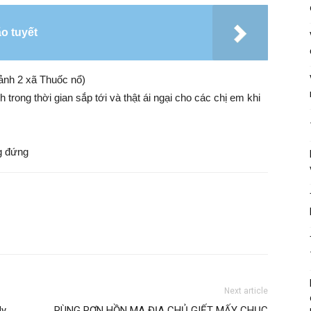
o tuyết
 trong thời gian sắp tới và thật ái ngại cho các chị em khi
Next article
ly
RÙNG RỢN HỒN MA ĐỊA CHỦ GIẾT MẤY CHỤC