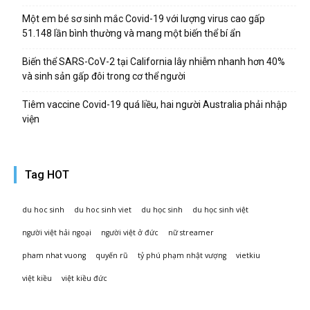
Một em bé sơ sinh mắc Covid-19 với lượng virus cao gấp
51.148 lần bình thường và mang một biến thể bí ẩn
Biến thể SARS-CoV-2 tại California lây nhiễm nhanh hơn 40%
và sinh sản gấp đôi trong cơ thể người
Tiêm vaccine Covid-19 quá liều, hai người Australia phải nhập
viện
Tag HOT
du hoc sinh
du hoc sinh viet
du học sinh
du học sinh việt
người việt hải ngoại
người việt ở đức
nữ streamer
pham nhat vuong
quyến rũ
tỷ phú phạm nhật vượng
vietkiu
việt kiều
việt kiều đức