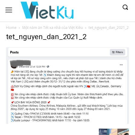
Home
Một năm ăn Tết xa nhà của Việt Kiều
tet_nguyen_dan_2021_2
tet_nguyen_dan_2021_2