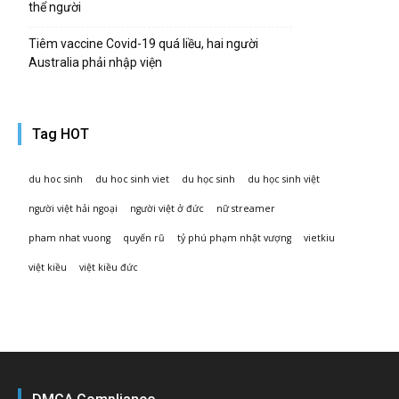
thể người
Tiêm vaccine Covid-19 quá liều, hai người
Australia phải nhập viện
Tag HOT
du hoc sinh
du hoc sinh viet
du học sinh
du học sinh việt
người việt hải ngoại
người việt ở đức
nữ streamer
pham nhat vuong
quyến rũ
tỷ phú phạm nhật vượng
vietkiu
việt kiều
việt kiều đức