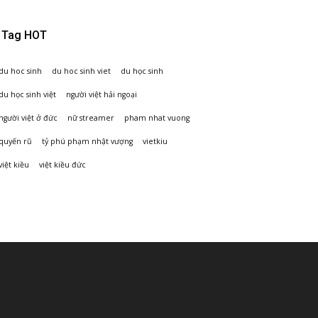
Tag HOT
du hoc sinh
du hoc sinh viet
du học sinh
du học sinh việt
người việt hải ngoại
người việt ở đức
nữ streamer
pham nhat vuong
quyến rũ
tỷ phú phạm nhật vượng
vietkiu
việt kiều
việt kiều đức