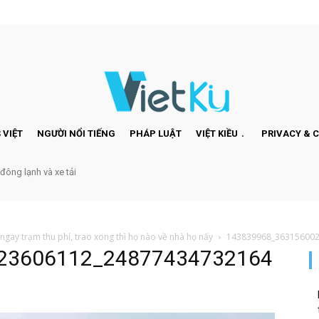
 VIỆT
NGƯỜI NỔI TIẾNG
PHÁP LUẬT
VIỆT KIỀU
PRIVACY & 
 đông lạnh và xe tải
ngay trạm thu phí, trao xong thì họ nào về nhà họ nấy
143839968_36315600
23606112_24877434732164