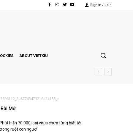
Sign in / Join
COOKIES
ABOUT VIETKIU
23606112_2487743473216434155_n
Bài Mới
Phát hiện 70.000 loại virus chưa từng biết tới
trong ruột con người