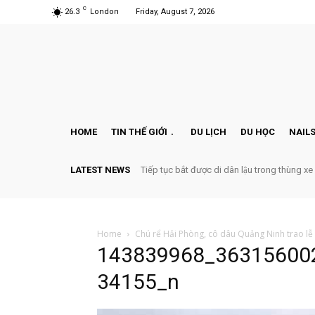
C
26.3
London
Friday, August 7, 2026
HOME
TIN THẾ GIỚI
DU LỊCH
DU HỌC
NAILS
LATEST NEWS
Tiếp tục bắt được di dân lậu trong thùng xe
Home
Chú rể Hải Phòng, cô dâu Quảng Ninh trao lễ 
143839968_36315600
34155_n