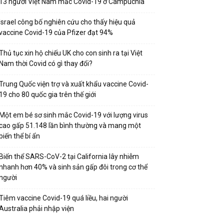
13 người Việt Nam mắc Covid-19 ở Campuchia
Israel công bố nghiên cứu cho thấy hiệu quả
vaccine Covid-19 của Pfizer đạt 94%
Thủ tục xin hộ chiếu UK cho con sinh ra tại Việt
Nam thời Covid có gì thay đổi?
Trung Quốc viện trợ và xuất khẩu vaccine Covid-
19 cho 80 quốc gia trên thế giới
Một em bé sơ sinh mắc Covid-19 với lượng virus
cao gấp 51.148 lần bình thường và mang một
biến thể bí ẩn
Biến thể SARS-CoV-2 tại California lây nhiễm
nhanh hơn 40% và sinh sản gấp đôi trong cơ thể
người
Tiêm vaccine Covid-19 quá liều, hai người
Australia phải nhập viện