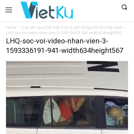
Home
Cặp đôi “quan hệ” trên ô tô có gắn dòng chữ Liên Hợp Quốc
LHQ-soc-voi-video-nhan-vien-3-1593336191-941-width634height567
LHQ-soc-voi-video-nhan-vien-3-
1593336191-941-width634height567