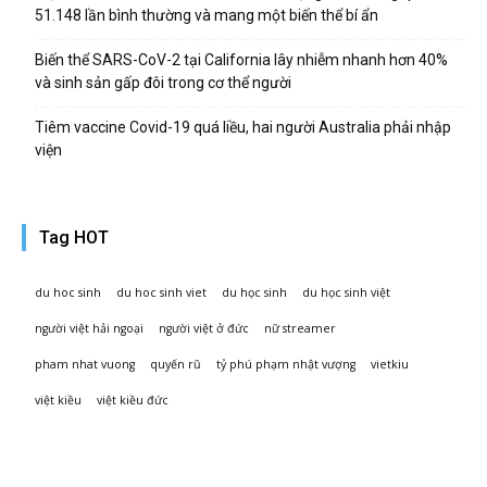
51.148 lần bình thường và mang một biến thể bí ẩn
Biến thể SARS-CoV-2 tại California lây nhiễm nhanh hơn 40%
và sinh sản gấp đôi trong cơ thể người
Tiêm vaccine Covid-19 quá liều, hai người Australia phải nhập
viện
Tag HOT
du hoc sinh
du hoc sinh viet
du học sinh
du học sinh việt
người việt hải ngoại
người việt ở đức
nữ streamer
pham nhat vuong
quyến rũ
tỷ phú phạm nhật vượng
vietkiu
việt kiều
việt kiều đức