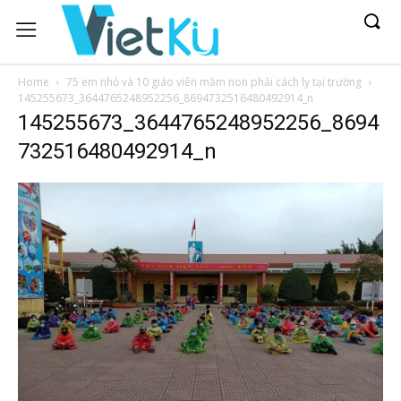
Home
75 em nhỏ và 10 giáo viên mầm non phải cách ly tại trường
145255673_3644765248952256_8694732516480492914_n
145255673_3644765248952256_8694
732516480492914_n