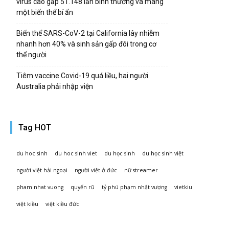
virus cao gấp 51.148 lần bình thường và mang
một biến thể bí ẩn
Biến thể SARS-CoV-2 tại California lây nhiễm
nhanh hơn 40% và sinh sản gấp đôi trong cơ
thể người
Tiêm vaccine Covid-19 quá liều, hai người
Australia phải nhập viện
Tag HOT
du hoc sinh
du hoc sinh viet
du học sinh
du học sinh việt
người việt hải ngoại
người việt ở đức
nữ streamer
pham nhat vuong
quyến rũ
tỷ phú phạm nhật vượng
vietkiu
việt kiều
việt kiều đức