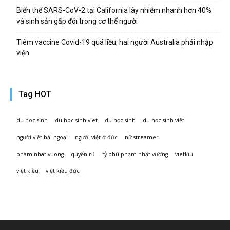
Biến thể SARS-CoV-2 tại California lây nhiễm nhanh hơn 40%
và sinh sản gấp đôi trong cơ thể người
Tiêm vaccine Covid-19 quá liều, hai người Australia phải nhập
viện
Tag HOT
du hoc sinh
du hoc sinh viet
du học sinh
du học sinh việt
người việt hải ngoại
người việt ở đức
nữ streamer
pham nhat vuong
quyến rũ
tỷ phú phạm nhật vượng
vietkiu
việt kiều
việt kiều đức