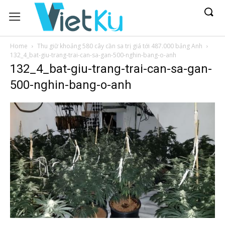
Home
Thu giữ khoảng 580 cây cần sa trị giá tới 487.000 bảng Anh
132_4_bat-giu-trang-trai-can-sa-gan-500-nghin-bang-o-anh
132_4_bat-giu-trang-trai-can-sa-gan-
500-nghin-bang-o-anh