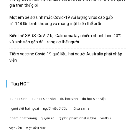
gia trên thế giới
Một em bé sơ sinh mắc Covid-19 với lượng virus cao gấp
51.148 lần bình thường và mang một biến thể bí ẩn
Biến thể SARS-CoV-2 tại California lây nhiễm nhanh hơn 40%
và sinh sản gấp đôi trong cơ thể người
Tiêm vaccine Covid-19 quá liều, hai người Australia phải nhập
viện
Tag HOT
du hoc sinh
du hoc sinh viet
du học sinh
du học sinh việt
người việt hải ngoại
người việt ở đức
nữ streamer
pham nhat vuong
quyến rũ
tỷ phú phạm nhật vượng
vietkiu
việt kiều
việt kiều đức