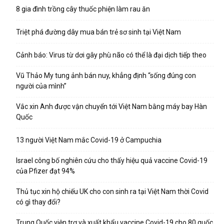
8 gia đình trồng cây thuốc phiện làm rau ăn
Triệt phá đường dây mua bán trẻ sơ sinh tại Việt Nam
Cảnh báo: Virus từ dơi gây phù não có thể là đại dịch tiếp theo
Vũ Thảo My tung ảnh bán nuy, khẳng định “sống đúng con
người của mình”
Vắc xin Anh được vận chuyển tới Việt Nam bằng máy bay Hàn
Quốc
13 người Việt Nam mắc Covid-19 ở Campuchia
Israel công bố nghiên cứu cho thấy hiệu quả vaccine Covid-19
của Pfizer đạt 94%
Thủ tục xin hộ chiếu UK cho con sinh ra tại Việt Nam thời Covid
có gì thay đổi?
Trung Quốc viện trợ và xuất khẩu vaccine Covid-19 cho 80 quốc