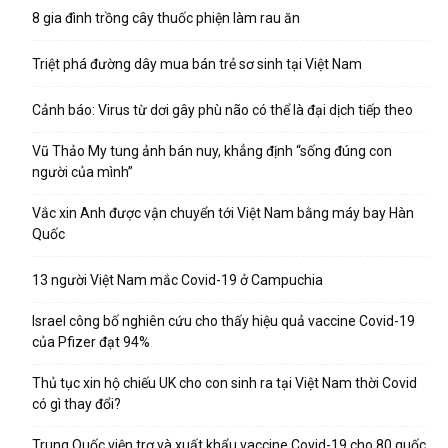
8 gia đình trồng cây thuốc phiện làm rau ăn
Triệt phá đường dây mua bán trẻ sơ sinh tại Việt Nam
Cảnh báo: Virus từ dơi gây phù não có thể là đại dịch tiếp theo
Vũ Thảo My tung ảnh bán nuy, khẳng định “sống đúng con
người của mình”
Vắc xin Anh được vận chuyển tới Việt Nam bằng máy bay Hàn
Quốc
13 người Việt Nam mắc Covid-19 ở Campuchia
Israel công bố nghiên cứu cho thấy hiệu quả vaccine Covid-19
của Pfizer đạt 94%
Thủ tục xin hộ chiếu UK cho con sinh ra tại Việt Nam thời Covid
có gì thay đổi?
Trung Quốc viện trợ và xuất khẩu vaccine Covid-19 cho 80 quốc