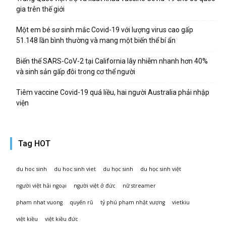
gia trên thế giới
Một em bé sơ sinh mắc Covid-19 với lượng virus cao gấp
51.148 lần bình thường và mang một biến thể bí ẩn
Biến thể SARS-CoV-2 tại California lây nhiễm nhanh hơn 40%
và sinh sản gấp đôi trong cơ thể người
Tiêm vaccine Covid-19 quá liều, hai người Australia phải nhập
viện
Tag HOT
du hoc sinh
du hoc sinh viet
du học sinh
du học sinh việt
người việt hải ngoại
người việt ở đức
nữ streamer
pham nhat vuong
quyến rũ
tỷ phú phạm nhật vượng
vietkiu
việt kiều
việt kiều đức