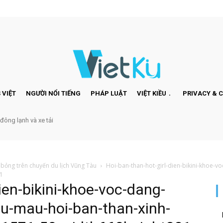
 VIỆT
NGƯỜI NỔI TIẾNG
PHÁP LUẬT
VIỆT KIỀU
PRIVACY & 
 đông lạnh và xe tải
 bỏng trên chuyến du lịch Vũng Tàu
Hoi-ban-than-hot-girl-dien-bikini-khoe-
1
ien-bikini-khoe-voc-dang-
u-mau-hoi-ban-than-xinh-