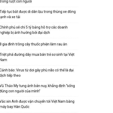
trong ruột con người
Tiếp tục bắt được di dân lậu trong thùng xe đông
lạnh và xe tải
Chính phủ sẽ chi 5 tỷ bảng hỗ trợ các doanh
nghiệp bị ảnh hưởng bởi đại dịch
8 gia đình trồng cây thuốc phiện làm rau ăn
Triệt phá đường dây mua bán trẻ sơ sinh tại Việt
Nam
Cảnh báo: Virus từ dơi gây phù não có thể là đại
dịch tiếp theo
Vũ Thảo My tung ảnh bán nuy, khẳng định “sống
đúng con người của mình”
Vắc xin Anh được vận chuyển tới Việt Nam bằng
máy bay Hàn Quốc