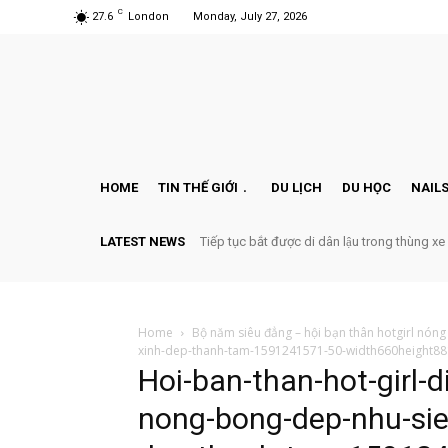
C
27.6
London
Monday, July 27, 2026
HOME
TIN THẾ GIỚI
DU LỊCH
DU HỌC
NAILS
LATEST NEWS
Tiếp tục bắt được di dân lậu trong thùng xe
Home
Bộ năm siêu đẳng – hội bạn thân hotgirl nóng
xinh-dep-thanh-tam-1591241571-50-width660height88
Hoi-ban-than-hot-girl-d
nong-bong-dep-nhu-sie