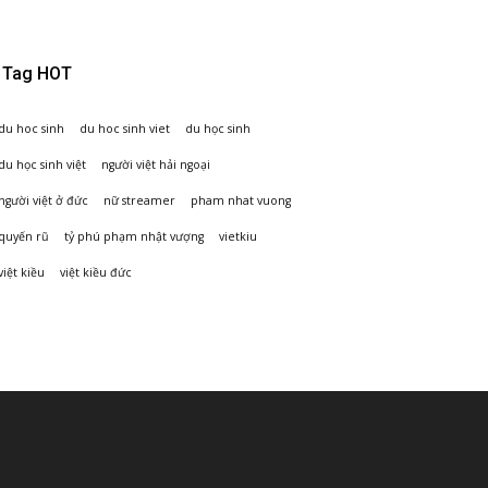
Tag HOT
du hoc sinh
du hoc sinh viet
du học sinh
du học sinh việt
người việt hải ngoại
người việt ở đức
nữ streamer
pham nhat vuong
quyến rũ
tỷ phú phạm nhật vượng
vietkiu
việt kiều
việt kiều đức