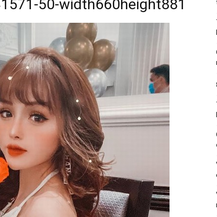
1571-50-width660height881