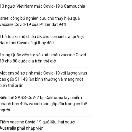
13 người Việt Nam mắc Covid-19 ở Campuchia
Israel công bố nghiên cứu cho thấy hiệu quả
vaccine Covid-19 của Pfizer đạt 94%
Thủ tục xin hộ chiếu UK cho con sinh ra tại Việt
Nam thời Covid có gì thay đổi?
Trung Quốc viện trợ và xuất khẩu vaccine Covid-
19 cho 80 quốc gia trên thế giới
Một em bé sơ sinh mắc Covid-19 với lượng virus
cao gấp 51.148 lần bình thường và mang một
biến thể bí ẩn
Biến thể SARS-CoV-2 tại California lây nhiễm
nhanh hơn 40% và sinh sản gấp đôi trong cơ thể
người
Tiêm vaccine Covid-19 quá liều, hai người
Australia phải nhập viện