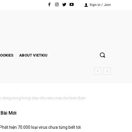
Sign in / Join
COOKIES
ABOUT VIETKIU
voc-dang-nong-bong-dep-nhu-sieu-mau-hoi-ban-than-
Bài Mới
Phát hiện 70.000 loại virus chưa từng biết tới