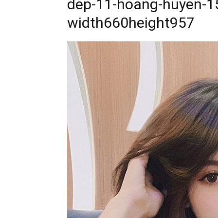
dep-11-hoang-huyen-1
width660height957