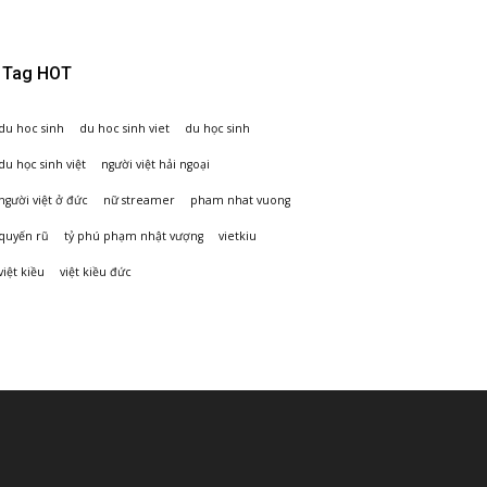
Tag HOT
du hoc sinh
du hoc sinh viet
du học sinh
du học sinh việt
người việt hải ngoại
người việt ở đức
nữ streamer
pham nhat vuong
quyến rũ
tỷ phú phạm nhật vượng
vietkiu
việt kiều
việt kiều đức