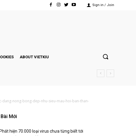
Sign in / Join
COOKIES
ABOUT VIETKIU
voc-dang-nong-bong-dep-nhu-sieu-mau-hoi-ban-than-
Bài Mới
Phát hiện 70.000 loại virus chưa từng biết tới