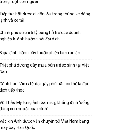
trong ruột con người
Tiếp tục bắt được di dân lậu trong thùng xe đông
lạnh và xe tải
Chính phủ sẽ chi 5 tỷ bảng hỗ trợ các doanh
nghiệp bị ảnh hưởng bởi đại dịch
8 gia đình trồng cây thuốc phiện làm rau ăn
Triệt phá đường dây mua bán trẻ sơ sinh tại Việt
Nam
Cảnh báo: Virus từ dơi gây phù não có thể là đại
dịch tiếp theo
Vũ Thảo My tung ảnh bán nuy, khẳng định “sống
đúng con người của mình”
Vắc xin Anh được vận chuyển tới Việt Nam bằng
máy bay Hàn Quốc