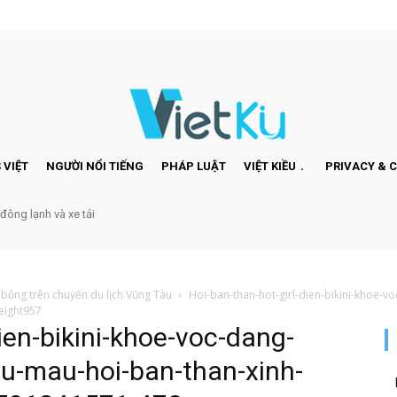
 VIỆT
NGƯỜI NỔI TIẾNG
PHÁP LUẬT
VIỆT KIỀU
PRIVACY & 
 đông lạnh và xe tải
 bỏng trên chuyến du lịch Vũng Tàu
Hoi-ban-than-hot-girl-dien-bikini-khoe-
eight957
ien-bikini-khoe-voc-dang-
u-mau-hoi-ban-than-xinh-