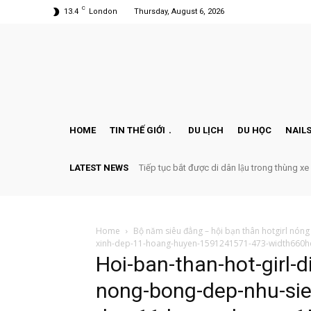
C
13.4
London
Thursday, August 6, 2026
HOME
TIN THẾ GIỚI
DU LỊCH
DU HỌC
NAILS
LATEST NEWS
Tiếp tục bắt được di dân lậu trong thùng xe
Home
Bộ năm siêu đẳng – hội bạn thân hotgirl nóng
xinh-dep-11-hoang-huyen-1591241571-473-width660h
Hoi-ban-than-hot-girl-d
nong-bong-dep-nhu-sie