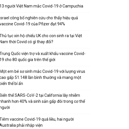
13 người Việt Nam mắc Covid-19 ở Campuchia
Israel công bố nghiên cứu cho thấy hiệu quả
vaccine Covid-19 của Pfizer đạt 94%
Thủ tục xin hộ chiếu UK cho con sinh ra tại Việt
Nam thời Covid có gì thay đổi?
Trung Quốc viện trợ và xuất khẩu vaccine Covid-
19 cho 80 quốc gia trên thế giới
Một em bé sơ sinh mắc Covid-19 với lượng virus
cao gấp 51.148 lần bình thường và mang một
biến thể bí ẩn
Biến thể SARS-CoV-2 tại California lây nhiễm
nhanh hơn 40% và sinh sản gấp đôi trong cơ thể
người
Tiêm vaccine Covid-19 quá liều, hai người
Australia phải nhập viện