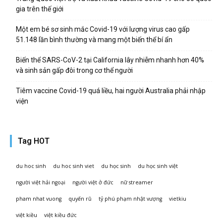
gia trên thế giới
Một em bé sơ sinh mắc Covid-19 với lượng virus cao gấp
51.148 lần bình thường và mang một biến thể bí ẩn
Biến thể SARS-CoV-2 tại California lây nhiễm nhanh hơn 40%
và sinh sản gấp đôi trong cơ thể người
Tiêm vaccine Covid-19 quá liều, hai người Australia phải nhập
viện
Tag HOT
du hoc sinh
du hoc sinh viet
du học sinh
du học sinh việt
người việt hải ngoại
người việt ở đức
nữ streamer
pham nhat vuong
quyến rũ
tỷ phú phạm nhật vượng
vietkiu
việt kiều
việt kiều đức