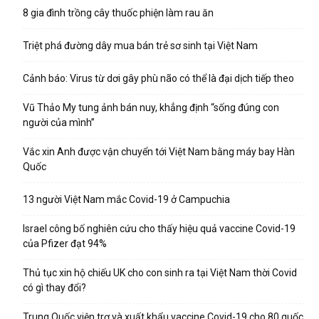
8 gia đình trồng cây thuốc phiện làm rau ăn
Triệt phá đường dây mua bán trẻ sơ sinh tại Việt Nam
Cảnh báo: Virus từ dơi gây phù não có thể là đại dịch tiếp theo
Vũ Thảo My tung ảnh bán nuy, khẳng định “sống đúng con
người của mình”
Vắc xin Anh được vận chuyển tới Việt Nam bằng máy bay Hàn
Quốc
13 người Việt Nam mắc Covid-19 ở Campuchia
Israel công bố nghiên cứu cho thấy hiệu quả vaccine Covid-19
của Pfizer đạt 94%
Thủ tục xin hộ chiếu UK cho con sinh ra tại Việt Nam thời Covid
có gì thay đổi?
Trung Quốc viện trợ và xuất khẩu vaccine Covid-19 cho 80 quốc