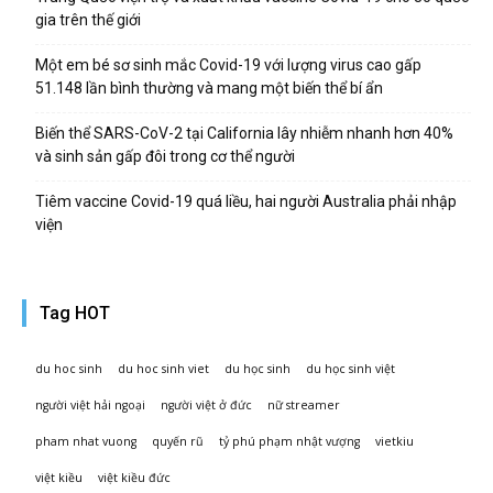
gia trên thế giới
Một em bé sơ sinh mắc Covid-19 với lượng virus cao gấp
51.148 lần bình thường và mang một biến thể bí ẩn
Biến thể SARS-CoV-2 tại California lây nhiễm nhanh hơn 40%
và sinh sản gấp đôi trong cơ thể người
Tiêm vaccine Covid-19 quá liều, hai người Australia phải nhập
viện
Tag HOT
du hoc sinh
du hoc sinh viet
du học sinh
du học sinh việt
người việt hải ngoại
người việt ở đức
nữ streamer
pham nhat vuong
quyến rũ
tỷ phú phạm nhật vượng
vietkiu
việt kiều
việt kiều đức