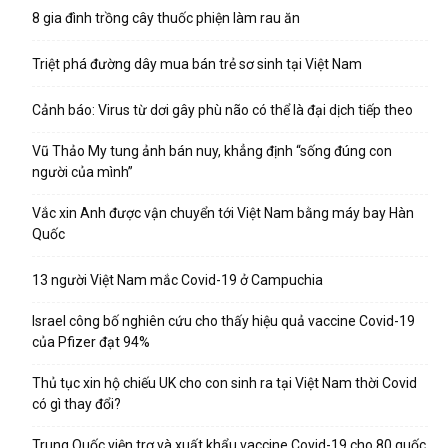
8 gia đình trồng cây thuốc phiện làm rau ăn
Triệt phá đường dây mua bán trẻ sơ sinh tại Việt Nam
Cảnh báo: Virus từ dơi gây phù não có thể là đại dịch tiếp theo
Vũ Thảo My tung ảnh bán nuy, khẳng định “sống đúng con
người của mình”
Vắc xin Anh được vận chuyển tới Việt Nam bằng máy bay Hàn
Quốc
13 người Việt Nam mắc Covid-19 ở Campuchia
Israel công bố nghiên cứu cho thấy hiệu quả vaccine Covid-19
của Pfizer đạt 94%
Thủ tục xin hộ chiếu UK cho con sinh ra tại Việt Nam thời Covid
có gì thay đổi?
Trung Quốc viện trợ và xuất khẩu vaccine Covid-19 cho 80 quốc