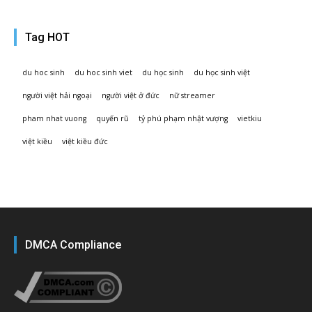
Tag HOT
du hoc sinh
du hoc sinh viet
du học sinh
du học sinh việt
người việt hải ngoại
người việt ở đức
nữ streamer
pham nhat vuong
quyến rũ
tỷ phú phạm nhật vượng
vietkiu
việt kiều
việt kiều đức
DMCA Compliance