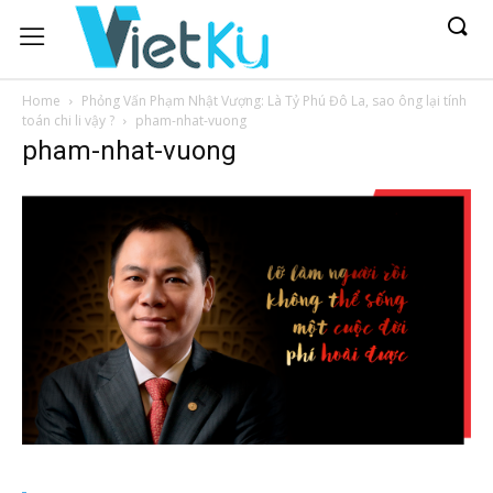
Home
Phỏng Vấn Phạm Nhật Vượng: Là Tỷ Phú Đô La, sao ông lại tính
toán chi li vậy ?
pham-nhat-vuong
pham-nhat-vuong