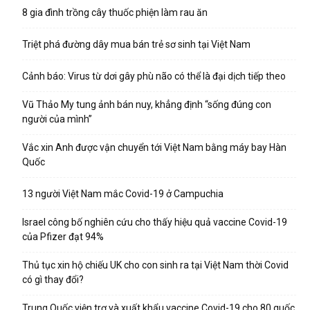
8 gia đình trồng cây thuốc phiện làm rau ăn
Triệt phá đường dây mua bán trẻ sơ sinh tại Việt Nam
Cảnh báo: Virus từ dơi gây phù não có thể là đại dịch tiếp theo
Vũ Thảo My tung ảnh bán nuy, khẳng định “sống đúng con
người của mình”
Vắc xin Anh được vận chuyển tới Việt Nam bằng máy bay Hàn
Quốc
13 người Việt Nam mắc Covid-19 ở Campuchia
Israel công bố nghiên cứu cho thấy hiệu quả vaccine Covid-19
của Pfizer đạt 94%
Thủ tục xin hộ chiếu UK cho con sinh ra tại Việt Nam thời Covid
có gì thay đổi?
Trung Quốc viện trợ và xuất khẩu vaccine Covid-19 cho 80 quốc