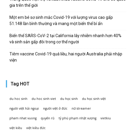
gia trên thế giới
Một em bé sơ sinh mắc Covid-19 với lượng virus cao gấp
51.148 lần bình thường và mang một biến thể bí ẩn
Biến thể SARS-CoV-2 tại California lây nhiễm nhanh hơn 40%
và sinh sản gấp đôi trong cơ thể người
Tiêm vaccine Covid-19 quá liều, hai người Australia phải nhập
viện
Tag HOT
du hoc sinh
du hoc sinh viet
du học sinh
du học sinh việt
người việt hải ngoại
người việt ở đức
nữ streamer
pham nhat vuong
quyến rũ
tỷ phú phạm nhật vượng
vietkiu
việt kiều
việt kiều đức