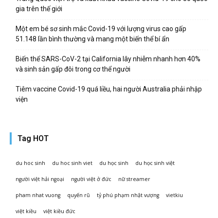
gia trên thế giới
Một em bé sơ sinh mắc Covid-19 với lượng virus cao gấp
51.148 lần bình thường và mang một biến thể bí ẩn
Biến thể SARS-CoV-2 tại California lây nhiễm nhanh hơn 40%
và sinh sản gấp đôi trong cơ thể người
Tiêm vaccine Covid-19 quá liều, hai người Australia phải nhập
viện
Tag HOT
du hoc sinh
du hoc sinh viet
du học sinh
du học sinh việt
người việt hải ngoại
người việt ở đức
nữ streamer
pham nhat vuong
quyến rũ
tỷ phú phạm nhật vượng
vietkiu
việt kiều
việt kiều đức