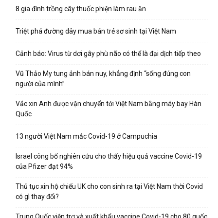
8 gia đình trồng cây thuốc phiện làm rau ăn
Triệt phá đường dây mua bán trẻ sơ sinh tại Việt Nam
Cảnh báo: Virus từ dơi gây phù não có thể là đại dịch tiếp theo
Vũ Thảo My tung ảnh bán nuy, khẳng định “sống đúng con
người của mình”
Vắc xin Anh được vận chuyển tới Việt Nam bằng máy bay Hàn
Quốc
13 người Việt Nam mắc Covid-19 ở Campuchia
Israel công bố nghiên cứu cho thấy hiệu quả vaccine Covid-19
của Pfizer đạt 94%
Thủ tục xin hộ chiếu UK cho con sinh ra tại Việt Nam thời Covid
có gì thay đổi?
Trung Quốc viện trợ và xuất khẩu vaccine Covid-19 cho 80 quốc