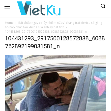
Home
Bất chấp nguy cơ lây nhiễm nCoV, chàng trai Mexico cố gắng
hô hấp nhân tạo khi bà của anh ấy bất tỉnh
104431293_2917500128572838_6088762892199031581_n
104431293_2917500128572838_6088
762892199031581_n