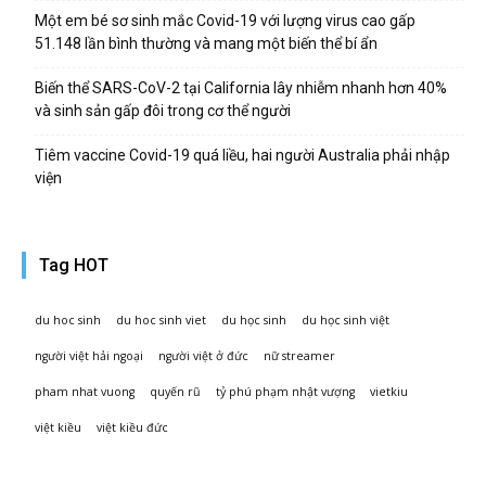
Một em bé sơ sinh mắc Covid-19 với lượng virus cao gấp
51.148 lần bình thường và mang một biến thể bí ẩn
Biến thể SARS-CoV-2 tại California lây nhiễm nhanh hơn 40%
và sinh sản gấp đôi trong cơ thể người
Tiêm vaccine Covid-19 quá liều, hai người Australia phải nhập
viện
Tag HOT
du hoc sinh
du hoc sinh viet
du học sinh
du học sinh việt
người việt hải ngoại
người việt ở đức
nữ streamer
pham nhat vuong
quyến rũ
tỷ phú phạm nhật vượng
vietkiu
việt kiều
việt kiều đức