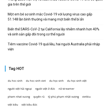
gia trên thế giới
Một em bé sơ sinh mắc Covid-19 với lượng virus cao gấp
51.148 lần bình thường và mang một biến thể bí ẩn
Biến thể SARS-CoV-2 tại California lây nhiễm nhanh hơn 40%
và sinh sản gấp đôi trong cơ thể người
Tiêm vaccine Covid-19 quá liều, hai người Australia phải nhập
viện
Tag HOT
du hoc sinh
du hoc sinh viet
du học sinh
du học sinh việt
người việt hải ngoại
người việt ở đức
nữ streamer
pham nhat vuong
quyến rũ
tỷ phú phạm nhật vượng
vietkiu
việt kiều
việt kiều đức