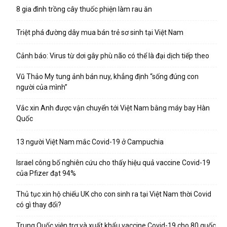
8 gia đình trồng cây thuốc phiện làm rau ăn
Triệt phá đường dây mua bán trẻ sơ sinh tại Việt Nam
Cảnh báo: Virus từ dơi gây phù não có thể là đại dịch tiếp theo
Vũ Thảo My tung ảnh bán nuy, khẳng định “sống đúng con
người của mình”
Vắc xin Anh được vận chuyển tới Việt Nam bằng máy bay Hàn
Quốc
13 người Việt Nam mắc Covid-19 ở Campuchia
Israel công bố nghiên cứu cho thấy hiệu quả vaccine Covid-19
của Pfizer đạt 94%
Thủ tục xin hộ chiếu UK cho con sinh ra tại Việt Nam thời Covid
có gì thay đổi?
Trung Quốc viện trợ và xuất khẩu vaccine Covid-19 cho 80 quốc