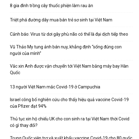
8 gia đình trồng cây thuốc phiện làm rau ăn
Triệt phá đường dây mua bán trẻ sơ sinh tại Việt Nam
Cảnh báo: Virus từ dơi gây phù não có thể là đại dịch tiếp theo
Vũ Thảo My tung ảnh bán nuy, khẳng định “sống đúng con
người của mình”
Vắc xin Anh được vận chuyển tới Việt Nam bằng máy bay Hàn
Quốc
13 người Việt Nam mắc Covid-19 ở Campuchia
Israel công bố nghiên cứu cho thấy hiệu quả vaccine Covid-19
của Pfizer đạt 94%
Thủ tục xin hộ chiếu UK cho con sinh ra tại Việt Nam thời Covid
có gì thay đổi?
Trung Quốc viện trợ và xuất khẩu vaccine Covid-19 cho 80 quốc