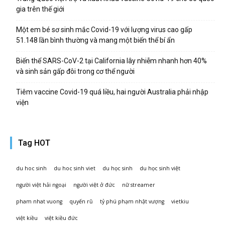
gia trên thế giới
Một em bé sơ sinh mắc Covid-19 với lượng virus cao gấp
51.148 lần bình thường và mang một biến thể bí ẩn
Biến thể SARS-CoV-2 tại California lây nhiễm nhanh hơn 40%
và sinh sản gấp đôi trong cơ thể người
Tiêm vaccine Covid-19 quá liều, hai người Australia phải nhập
viện
Tag HOT
du hoc sinh
du hoc sinh viet
du học sinh
du học sinh việt
người việt hải ngoại
người việt ở đức
nữ streamer
pham nhat vuong
quyến rũ
tỷ phú phạm nhật vượng
vietkiu
việt kiều
việt kiều đức