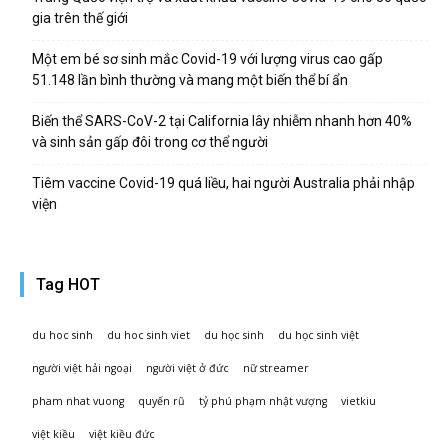
gia trên thế giới
Một em bé sơ sinh mắc Covid-19 với lượng virus cao gấp
51.148 lần bình thường và mang một biến thể bí ẩn
Biến thể SARS-CoV-2 tại California lây nhiễm nhanh hơn 40%
và sinh sản gấp đôi trong cơ thể người
Tiêm vaccine Covid-19 quá liều, hai người Australia phải nhập
viện
Tag HOT
du hoc sinh
du hoc sinh viet
du học sinh
du học sinh việt
người việt hải ngoại
người việt ở đức
nữ streamer
pham nhat vuong
quyến rũ
tỷ phú phạm nhật vượng
vietkiu
việt kiều
việt kiều đức