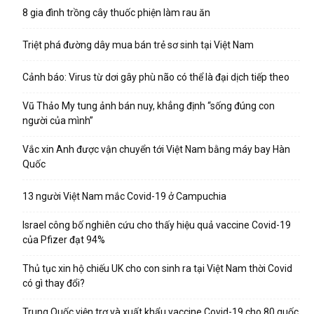
8 gia đình trồng cây thuốc phiện làm rau ăn
Triệt phá đường dây mua bán trẻ sơ sinh tại Việt Nam
Cảnh báo: Virus từ dơi gây phù não có thể là đại dịch tiếp theo
Vũ Thảo My tung ảnh bán nuy, khẳng định “sống đúng con
người của mình”
Vắc xin Anh được vận chuyển tới Việt Nam bằng máy bay Hàn
Quốc
13 người Việt Nam mắc Covid-19 ở Campuchia
Israel công bố nghiên cứu cho thấy hiệu quả vaccine Covid-19
của Pfizer đạt 94%
Thủ tục xin hộ chiếu UK cho con sinh ra tại Việt Nam thời Covid
có gì thay đổi?
Trung Quốc viện trợ và xuất khẩu vaccine Covid-19 cho 80 quốc