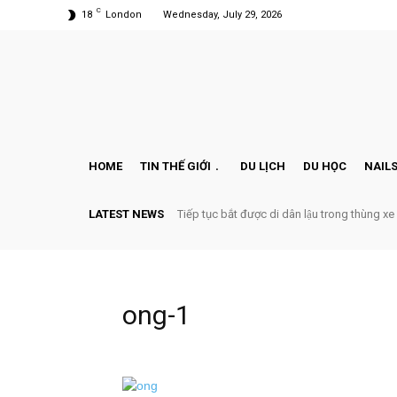
C
18
London
Wednesday, July 29, 2026
HOME
TIN THẾ GIỚI
DU LỊCH
DU HỌC
NAILS
LATEST NEWS
Tiếp tục bắt được di dân lậu trong thùng xe
ong-1