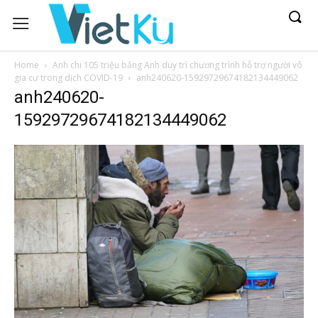
Home
Anh chi 105 triệu bảng Anh duy trì chương trình hỗ trợ người vô
gia cư trong dịch COVID-19
anh240620-15929729674182134449062
anh240620-
15929729674182134449062