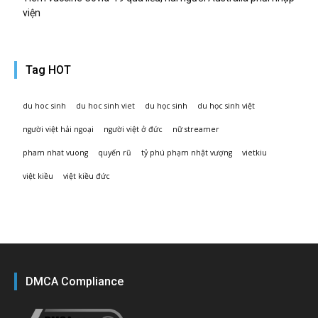
viện
Tag HOT
du hoc sinh
du hoc sinh viet
du học sinh
du học sinh việt
người việt hải ngoại
người việt ở đức
nữ streamer
pham nhat vuong
quyến rũ
tỷ phú phạm nhật vượng
vietkiu
việt kiều
việt kiều đức
DMCA Compliance