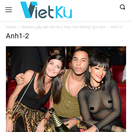
Home
Rihanna gây sốc với nội y “mặc như không” gợi cảm
Anh1-2
Anh1-2