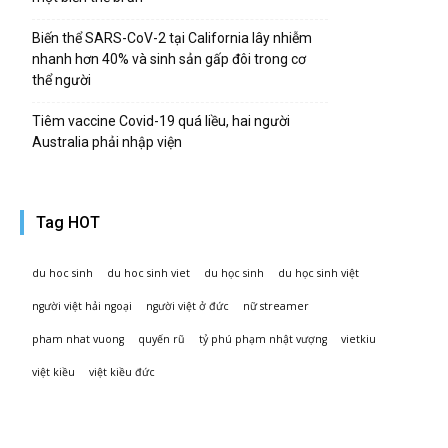
Biến thể SARS-CoV-2 tại California lây nhiễm
nhanh hơn 40% và sinh sản gấp đôi trong cơ
thể người
Tiêm vaccine Covid-19 quá liều, hai người
Australia phải nhập viện
Tag HOT
du hoc sinh
du hoc sinh viet
du học sinh
du học sinh việt
người việt hải ngoại
người việt ở đức
nữ streamer
pham nhat vuong
quyến rũ
tỷ phú phạm nhật vượng
vietkiu
việt kiều
việt kiều đức