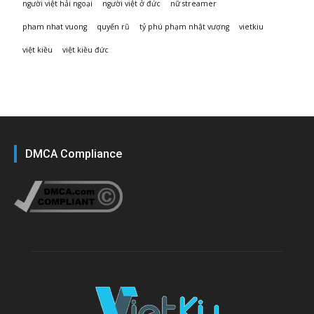
người việt hải ngoại
người việt ở đức
nữ streamer
pham nhat vuong
quyến rũ
tỷ phú phạm nhật vượng
vietkiu
việt kiều
việt kiều đức
DMCA Compliance