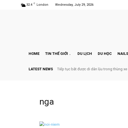
C
32.4
London
Wednesday, July 29, 2026
HOME
TIN THẾ GIỚI
DU LỊCH
DU HỌC
NAILS
LATEST NEWS
Tiếp tục bắt được di dân lậu trong thùng xe
nga