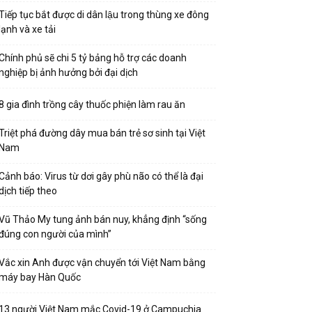
Tiếp tục bắt được di dân lậu trong thùng xe đông
lạnh và xe tải
Chính phủ sẽ chi 5 tỷ bảng hỗ trợ các doanh
nghiệp bị ảnh hưởng bởi đại dịch
8 gia đình trồng cây thuốc phiện làm rau ăn
Triệt phá đường dây mua bán trẻ sơ sinh tại Việt
Nam
Cảnh báo: Virus từ dơi gây phù não có thể là đại
dịch tiếp theo
Vũ Thảo My tung ảnh bán nuy, khẳng định “sống
đúng con người của mình”
Vắc xin Anh được vận chuyển tới Việt Nam bằng
máy bay Hàn Quốc
13 người Việt Nam mắc Covid-19 ở Campuchia