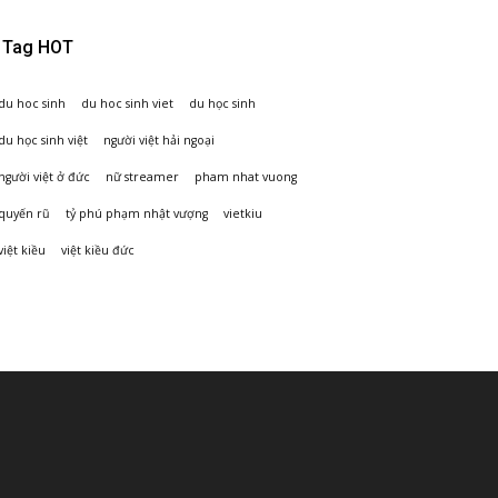
Tag HOT
du hoc sinh
du hoc sinh viet
du học sinh
du học sinh việt
người việt hải ngoại
người việt ở đức
nữ streamer
pham nhat vuong
quyến rũ
tỷ phú phạm nhật vượng
vietkiu
việt kiều
việt kiều đức