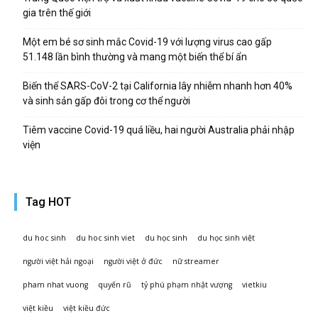
gia trên thế giới
Một em bé sơ sinh mắc Covid-19 với lượng virus cao gấp
51.148 lần bình thường và mang một biến thể bí ẩn
Biến thể SARS-CoV-2 tại California lây nhiễm nhanh hơn 40%
và sinh sản gấp đôi trong cơ thể người
Tiêm vaccine Covid-19 quá liều, hai người Australia phải nhập
viện
Tag HOT
du hoc sinh
du hoc sinh viet
du học sinh
du học sinh việt
người việt hải ngoại
người việt ở đức
nữ streamer
pham nhat vuong
quyến rũ
tỷ phú phạm nhật vượng
vietkiu
việt kiều
việt kiều đức