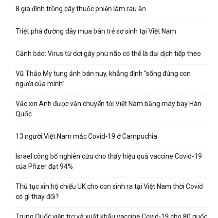
8 gia đình trồng cây thuốc phiện làm rau ăn
Triệt phá đường dây mua bán trẻ sơ sinh tại Việt Nam
Cảnh báo: Virus từ dơi gây phù não có thể là đại dịch tiếp theo
Vũ Thảo My tung ảnh bán nuy, khẳng định “sống đúng con
người của mình”
Vắc xin Anh được vận chuyển tới Việt Nam bằng máy bay Hàn
Quốc
13 người Việt Nam mắc Covid-19 ở Campuchia
Israel công bố nghiên cứu cho thấy hiệu quả vaccine Covid-19
của Pfizer đạt 94%
Thủ tục xin hộ chiếu UK cho con sinh ra tại Việt Nam thời Covid
có gì thay đổi?
Trung Quốc viện trợ và xuất khẩu vaccine Covid-19 cho 80 quốc