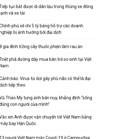
Tiếp tục bắt được di dân lậu trong thùng xe đông
lạnh và xe tải
Chính phủ sẽ chi 5 tỷ bảng hỗ trợ các doanh
nghiệp bị ảnh hưởng bởi đại dịch
8 gia đình trồng cây thuốc phiện làm rau ăn
Triệt phá đường dây mua bán trẻ sơ sinh tại Việt
Nam
Cảnh báo: Virus từ dơi gây phù não có thể là đại
dịch tiếp theo
Vũ Thảo My tung ảnh bán nuy, khẳng định “sống
đúng con người của mình”
Vắc xin Anh được vận chuyển tới Việt Nam bằng
máy bay Hàn Quốc
13 người Việt Nam mắc Covid-19 ở Campuchia