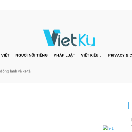
 VIỆT
NGƯỜI NỔI TIẾNG
PHÁP LUẬT
VIỆT KIỀU
PRIVACY & 
 đông lạnh và xe tải