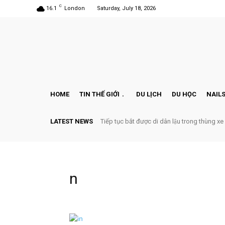
C
16.1
London
Saturday, July 18, 2026
HOME
TIN THẾ GIỚI
DU LỊCH
DU HỌC
NAILS
LATEST NEWS
Tiếp tục bắt được di dân lậu trong thùng xe
n