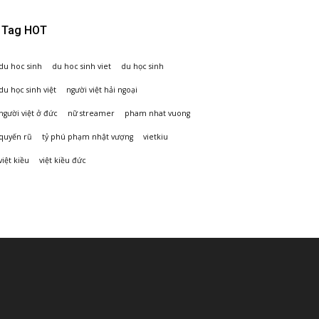
Tag HOT
du hoc sinh
du hoc sinh viet
du học sinh
du học sinh việt
người việt hải ngoại
người việt ở đức
nữ streamer
pham nhat vuong
quyến rũ
tỷ phú phạm nhật vượng
vietkiu
việt kiều
việt kiều đức