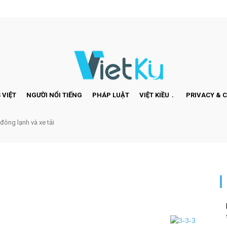
 VIỆT
NGƯỜI NỔI TIẾNG
PHÁP LUẬT
VIỆT KIỀU
PRIVACY & 
 đông lạnh và xe tải