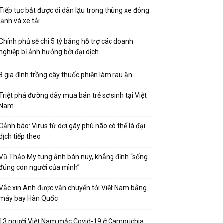
Tiếp tục bắt được di dân lậu trong thùng xe đông
lạnh và xe tải
Chính phủ sẽ chi 5 tỷ bảng hỗ trợ các doanh
nghiệp bị ảnh hưởng bởi đại dịch
8 gia đình trồng cây thuốc phiện làm rau ăn
Triệt phá đường dây mua bán trẻ sơ sinh tại Việt
Nam
Cảnh báo: Virus từ dơi gây phù não có thể là đại
dịch tiếp theo
Vũ Thảo My tung ảnh bán nuy, khẳng định “sống
đúng con người của mình”
Vắc xin Anh được vận chuyển tới Việt Nam bằng
máy bay Hàn Quốc
13 người Việt Nam mắc Covid-19 ở Campuchia