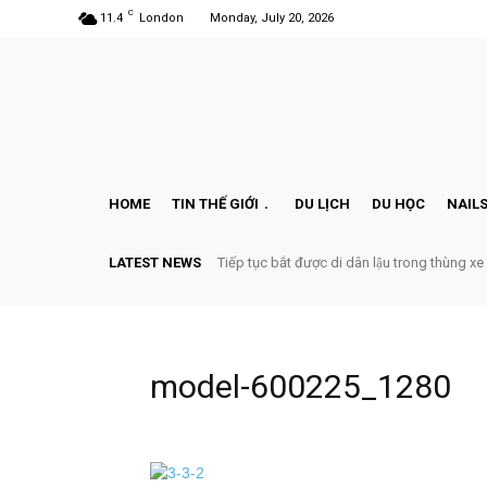
C
11.4
London
Monday, July 20, 2026
HOME
TIN THẾ GIỚI
DU LỊCH
DU HỌC
NAILS
LATEST NEWS
Tiếp tục bắt được di dân lậu trong thùng xe
model-600225_1280