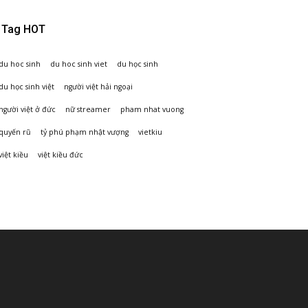
Tag HOT
du hoc sinh
du hoc sinh viet
du học sinh
du học sinh việt
người việt hải ngoại
người việt ở đức
nữ streamer
pham nhat vuong
quyến rũ
tỷ phú phạm nhật vượng
vietkiu
việt kiều
việt kiều đức