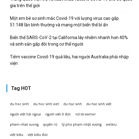
gia trên thế giới
Một em bé sơ sinh mắc Covid-19 với lượng virus cao gấp
51.148 lần bình thường và mang một biến thể bí ẩn
Biến thể SARS-CoV-2 tại California lây nhiễm nhanh hơn 40%
và sinh sản gấp đôi trong cơ thể người
Tiêm vaccine Covid-19 quá liều, hai người Australia phải nhập
viện
Tag HOT
du hoc sinh
du hoc sinh viet
du học sinh
du học sinh việt
người việt hải ngoại
người việt ở đức
nữ streamer
pham nhat vuong
quyến rũ
tỷ phú phạm nhật vượng
vietkiu
việt kiều
việt kiều đức