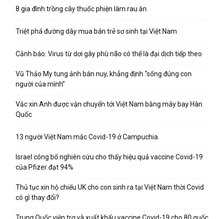
8 gia đình trồng cây thuốc phiện làm rau ăn
Triệt phá đường dây mua bán trẻ sơ sinh tại Việt Nam
Cảnh báo: Virus từ dơi gây phù não có thể là đại dịch tiếp theo
Vũ Thảo My tung ảnh bán nuy, khẳng định “sống đúng con
người của mình”
Vắc xin Anh được vận chuyển tới Việt Nam bằng máy bay Hàn
Quốc
13 người Việt Nam mắc Covid-19 ở Campuchia
Israel công bố nghiên cứu cho thấy hiệu quả vaccine Covid-19
của Pfizer đạt 94%
Thủ tục xin hộ chiếu UK cho con sinh ra tại Việt Nam thời Covid
có gì thay đổi?
Trung Quốc viện trợ và xuất khẩu vaccine Covid-19 cho 80 quốc