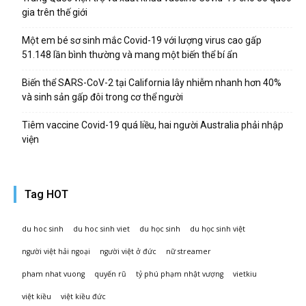
gia trên thế giới
Một em bé sơ sinh mắc Covid-19 với lượng virus cao gấp
51.148 lần bình thường và mang một biến thể bí ẩn
Biến thể SARS-CoV-2 tại California lây nhiễm nhanh hơn 40%
và sinh sản gấp đôi trong cơ thể người
Tiêm vaccine Covid-19 quá liều, hai người Australia phải nhập
viện
Tag HOT
du hoc sinh
du hoc sinh viet
du học sinh
du học sinh việt
người việt hải ngoại
người việt ở đức
nữ streamer
pham nhat vuong
quyến rũ
tỷ phú phạm nhật vượng
vietkiu
việt kiều
việt kiều đức