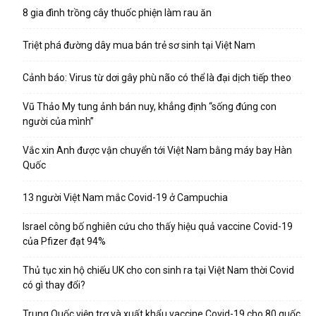
8 gia đình trồng cây thuốc phiện làm rau ăn
Triệt phá đường dây mua bán trẻ sơ sinh tại Việt Nam
Cảnh báo: Virus từ dơi gây phù não có thể là đại dịch tiếp theo
Vũ Thảo My tung ảnh bán nuy, khẳng định “sống đúng con
người của mình”
Vắc xin Anh được vận chuyển tới Việt Nam bằng máy bay Hàn
Quốc
13 người Việt Nam mắc Covid-19 ở Campuchia
Israel công bố nghiên cứu cho thấy hiệu quả vaccine Covid-19
của Pfizer đạt 94%
Thủ tục xin hộ chiếu UK cho con sinh ra tại Việt Nam thời Covid
có gì thay đổi?
Trung Quốc viện trợ và xuất khẩu vaccine Covid-19 cho 80 quốc