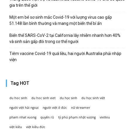
gia trên thế giới
Một em bé sơ sinh mắc Covid-19 với lượng virus cao gấp
51.148 lần bình thường và mang một biến thể bí ẩn
Biến thể SARS-CoV-2 tại California lây nhiễm nhanh hơn 40%
và sinh sản gấp đôi trong cơ thể người
Tiêm vaccine Covid-19 quá liều, hai người Australia phải nhập
viện
Tag HOT
du hoc sinh
du hoc sinh viet
du học sinh
du học sinh việt
người việt hải ngoại
người việt ở đức
nữ streamer
pham nhat vuong
quyến rũ
tỷ phú phạm nhật vượng
vietkiu
việt kiều
việt kiều đức