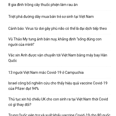
8 gia đình trồng cây thuốc phiện làm rau ăn
Triệt phá đường dây mua bán trẻ sơ sinh tại Việt Nam
Cảnh báo: Virus từ dơi gây phù não có thể là đại dịch tiếp theo
Vũ Thảo My tung ảnh bán nuy, khẳng định “sống đúng con
người của mình”
Vắc xin Anh được vận chuyển tới Việt Nam bằng máy bay Hàn
Quốc
13 người Việt Nam mắc Covid-19 ở Campuchia
Israel công bố nghiên cứu cho thấy hiệu quả vaccine Covid-19
của Pfizer đạt 94%
Thủ tục xin hộ chiếu UK cho con sinh ra tại Việt Nam thời Covid
có gì thay đổi?
Trung Quốc viện trợ và xuất khẩu vaccine Covid-19 cho 80 quốc