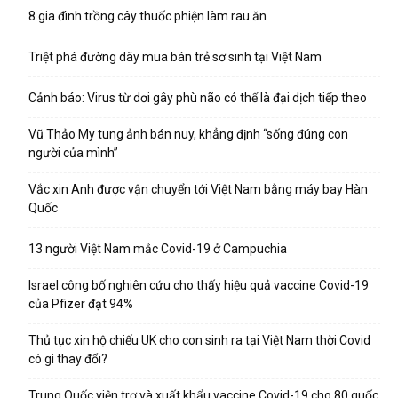
8 gia đình trồng cây thuốc phiện làm rau ăn
Triệt phá đường dây mua bán trẻ sơ sinh tại Việt Nam
Cảnh báo: Virus từ dơi gây phù não có thể là đại dịch tiếp theo
Vũ Thảo My tung ảnh bán nuy, khẳng định “sống đúng con
người của mình”
Vắc xin Anh được vận chuyển tới Việt Nam bằng máy bay Hàn
Quốc
13 người Việt Nam mắc Covid-19 ở Campuchia
Israel công bố nghiên cứu cho thấy hiệu quả vaccine Covid-19
của Pfizer đạt 94%
Thủ tục xin hộ chiếu UK cho con sinh ra tại Việt Nam thời Covid
có gì thay đổi?
Trung Quốc viện trợ và xuất khẩu vaccine Covid-19 cho 80 quốc