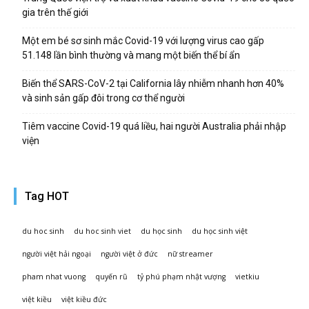
gia trên thế giới
Một em bé sơ sinh mắc Covid-19 với lượng virus cao gấp
51.148 lần bình thường và mang một biến thể bí ẩn
Biến thể SARS-CoV-2 tại California lây nhiễm nhanh hơn 40%
và sinh sản gấp đôi trong cơ thể người
Tiêm vaccine Covid-19 quá liều, hai người Australia phải nhập
viện
Tag HOT
du hoc sinh
du hoc sinh viet
du học sinh
du học sinh việt
người việt hải ngoại
người việt ở đức
nữ streamer
pham nhat vuong
quyến rũ
tỷ phú phạm nhật vượng
vietkiu
việt kiều
việt kiều đức