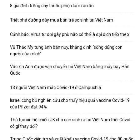
8 gia đình trồng cây thuốc phiện làm rau ăn
Triệt phá đường dây mua bán trẻ sơ sinh tại Việt Nam
Cảnh báo: Virus từ dơi gây phù não có thể là đại dịch tiếp theo
Vũ Thảo My tung ảnh bán nuy, khẳng định “sống đúng con
người của mình”
Vắc xin Anh được vận chuyển tới Việt Nam bằng máy bay Hàn
Quốc
13 người Việt Nam mắc Covid-19 ở Campuchia
Israel công bố nghiên cứu cho thấy hiệu quả vaccine Covid-19
của Pfizer đạt 94%
Thủ tục xin hộ chiếu UK cho con sinh ra tại Việt Nam thời Covid
có gì thay đổi?
Trung Quốc viện trợ và xuất khẩu vaccine Covid-19 cho 80 quốc