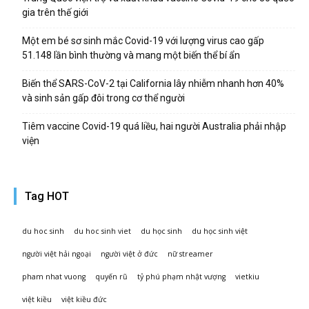
gia trên thế giới
Một em bé sơ sinh mắc Covid-19 với lượng virus cao gấp
51.148 lần bình thường và mang một biến thể bí ẩn
Biến thể SARS-CoV-2 tại California lây nhiễm nhanh hơn 40%
và sinh sản gấp đôi trong cơ thể người
Tiêm vaccine Covid-19 quá liều, hai người Australia phải nhập
viện
Tag HOT
du hoc sinh
du hoc sinh viet
du học sinh
du học sinh việt
người việt hải ngoại
người việt ở đức
nữ streamer
pham nhat vuong
quyến rũ
tỷ phú phạm nhật vượng
vietkiu
việt kiều
việt kiều đức