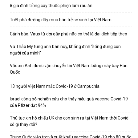
8 gia đình trồng cây thuốc phiện làm rau ăn
Triệt phá đường dây mua bán trẻ sơ sinh tại Việt Nam
Cảnh báo: Virus từ dơi gây phù não có thể là đại dịch tiếp theo
Vũ Thảo My tung ảnh bán nuy, khẳng định “sống đúng con
người của mình”
Vắc xin Anh được vận chuyển tới Việt Nam bằng máy bay Hàn
Quốc
13 người Việt Nam mắc Covid-19 ở Campuchia
Israel công bố nghiên cứu cho thấy hiệu quả vaccine Covid-19
của Pfizer đạt 94%
Thủ tục xin hộ chiếu UK cho con sinh ra tại Việt Nam thời Covid
có gì thay đổi?
Trung Quốc viện trợ và xuất khẩu vaccine Covid-19 cho 80 quốc