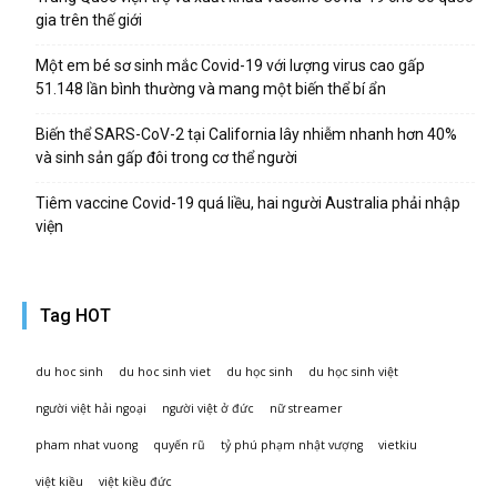
gia trên thế giới
Một em bé sơ sinh mắc Covid-19 với lượng virus cao gấp
51.148 lần bình thường và mang một biến thể bí ẩn
Biến thể SARS-CoV-2 tại California lây nhiễm nhanh hơn 40%
và sinh sản gấp đôi trong cơ thể người
Tiêm vaccine Covid-19 quá liều, hai người Australia phải nhập
viện
Tag HOT
du hoc sinh
du hoc sinh viet
du học sinh
du học sinh việt
người việt hải ngoại
người việt ở đức
nữ streamer
pham nhat vuong
quyến rũ
tỷ phú phạm nhật vượng
vietkiu
việt kiều
việt kiều đức