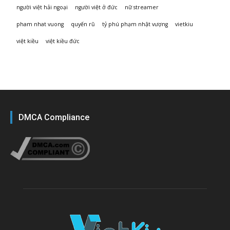
người việt hải ngoại
người việt ở đức
nữ streamer
pham nhat vuong
quyến rũ
tỷ phú phạm nhật vượng
vietkiu
việt kiều
việt kiều đức
DMCA Compliance