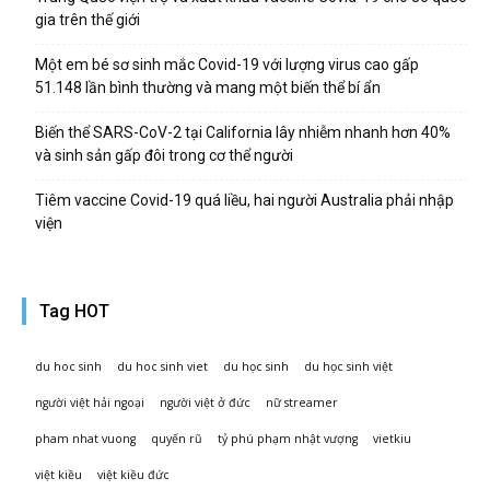
gia trên thế giới
Một em bé sơ sinh mắc Covid-19 với lượng virus cao gấp
51.148 lần bình thường và mang một biến thể bí ẩn
Biến thể SARS-CoV-2 tại California lây nhiễm nhanh hơn 40%
và sinh sản gấp đôi trong cơ thể người
Tiêm vaccine Covid-19 quá liều, hai người Australia phải nhập
viện
Tag HOT
du hoc sinh
du hoc sinh viet
du học sinh
du học sinh việt
người việt hải ngoại
người việt ở đức
nữ streamer
pham nhat vuong
quyến rũ
tỷ phú phạm nhật vượng
vietkiu
việt kiều
việt kiều đức