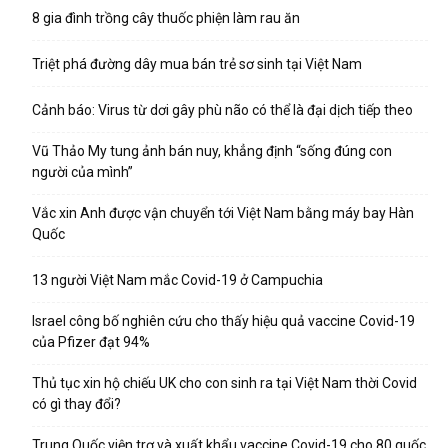
8 gia đình trồng cây thuốc phiện làm rau ăn
Triệt phá đường dây mua bán trẻ sơ sinh tại Việt Nam
Cảnh báo: Virus từ dơi gây phù não có thể là đại dịch tiếp theo
Vũ Thảo My tung ảnh bán nuy, khẳng định “sống đúng con
người của mình”
Vắc xin Anh được vận chuyển tới Việt Nam bằng máy bay Hàn
Quốc
13 người Việt Nam mắc Covid-19 ở Campuchia
Israel công bố nghiên cứu cho thấy hiệu quả vaccine Covid-19
của Pfizer đạt 94%
Thủ tục xin hộ chiếu UK cho con sinh ra tại Việt Nam thời Covid
có gì thay đổi?
Trung Quốc viện trợ và xuất khẩu vaccine Covid-19 cho 80 quốc