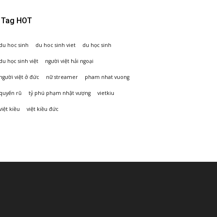
Tag HOT
du hoc sinh
du hoc sinh viet
du học sinh
du học sinh việt
người việt hải ngoại
người việt ở đức
nữ streamer
pham nhat vuong
quyến rũ
tỷ phú phạm nhật vượng
vietkiu
việt kiều
việt kiều đức