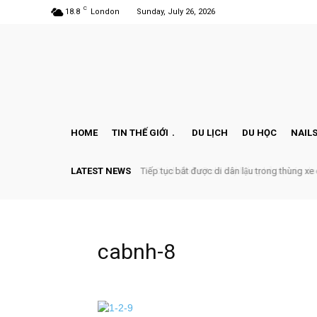
C
18.8
London
Sunday, July 26, 2026
HOME
TIN THẾ GIỚI
DU LỊCH
DU HỌC
NAILS
LATEST NEWS
Tiếp tục bắt được di dân lậu trong thùng xe đô
Chính phủ sẽ chi 5 tỷ bảng hỗ trợ các doan
cabnh-8