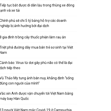
Tiếp tục bắt được di dân lậu trong thùng xe đông
lạnh và xe tải
Chính phủ sẽ chi 5 tỷ bảng hỗ trợ các doanh
nghiệp bị ảnh hưởng bởi đại dịch
8 gia đình trồng cây thuốc phiện làm rau ăn
Triệt phá đường dây mua bán trẻ sơ sinh tại Việt
Nam
Cảnh báo: Virus từ dơi gây phù não có thể là đại
dịch tiếp theo
Vũ Thảo My tung ảnh bán nuy, khẳng định “sống
đúng con người của mình”
Vắc xin Anh được vận chuyển tới Việt Nam bằng
máy bay Hàn Quốc
13 người Việt Nam mắc Covid-19 ở Campuchia