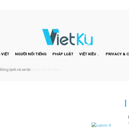
 VIỆT
NGƯỜI NỔI TIẾNG
PHÁP LUẬT
VIỆT KIỀU
PRIVACY & 
ng lạnh và xe tải
h nghiệp bị ảnh hưởng bởi đại dịch