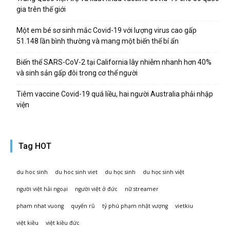
gia trên thế giới
Một em bé sơ sinh mắc Covid-19 với lượng virus cao gấp
51.148 lần bình thường và mang một biến thể bí ẩn
Biến thể SARS-CoV-2 tại California lây nhiễm nhanh hơn 40%
và sinh sản gấp đôi trong cơ thể người
Tiêm vaccine Covid-19 quá liều, hai người Australia phải nhập
viện
Tag HOT
du hoc sinh
du hoc sinh viet
du học sinh
du học sinh việt
người việt hải ngoại
người việt ở đức
nữ streamer
pham nhat vuong
quyến rũ
tỷ phú phạm nhật vượng
vietkiu
việt kiều
việt kiều đức