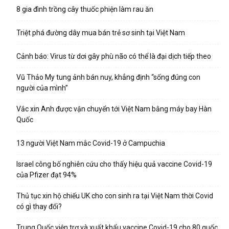
8 gia đình trồng cây thuốc phiện làm rau ăn
Triệt phá đường dây mua bán trẻ sơ sinh tại Việt Nam
Cảnh báo: Virus từ dơi gây phù não có thể là đại dịch tiếp theo
Vũ Thảo My tung ảnh bán nuy, khẳng định “sống đúng con
người của mình”
Vắc xin Anh được vận chuyển tới Việt Nam bằng máy bay Hàn
Quốc
13 người Việt Nam mắc Covid-19 ở Campuchia
Israel công bố nghiên cứu cho thấy hiệu quả vaccine Covid-19
của Pfizer đạt 94%
Thủ tục xin hộ chiếu UK cho con sinh ra tại Việt Nam thời Covid
có gì thay đổi?
Trung Quốc viện trợ và xuất khẩu vaccine Covid-19 cho 80 quốc