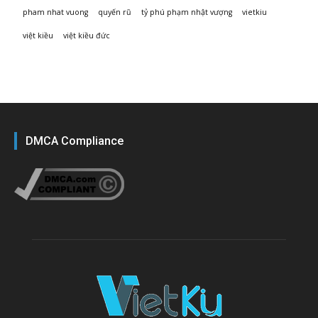
pham nhat vuong
quyến rũ
tỷ phú phạm nhật vượng
vietkiu
việt kiều
việt kiều đức
DMCA Compliance