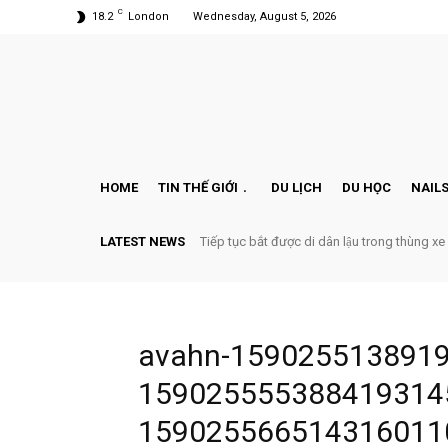
C
18.2
London
Wednesday, August 5, 2026
HOME
TIN THẾ GIỚI
DU LỊCH
DU HỌC
NAILS
LATEST NEWS
Tiếp tục bắt được di dân lậu trong thùng xe
avahn-159025513891
1590255553884193145
159025566514316011