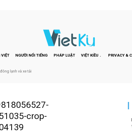
 VIỆT
NGƯỜI NỔI TIẾNG
PHÁP LUẬT
VIỆT KIỀU
PRIVACY & 
 đông lạnh và xe tải
9818056527-
1035-crop-
04139