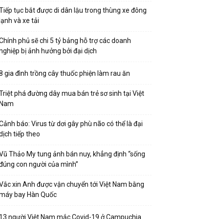
Tiếp tục bắt được di dân lậu trong thùng xe đông
lạnh và xe tải
Chính phủ sẽ chi 5 tỷ bảng hỗ trợ các doanh
nghiệp bị ảnh hưởng bởi đại dịch
8 gia đình trồng cây thuốc phiện làm rau ăn
Triệt phá đường dây mua bán trẻ sơ sinh tại Việt
Nam
Cảnh báo: Virus từ dơi gây phù não có thể là đại
dịch tiếp theo
Vũ Thảo My tung ảnh bán nuy, khẳng định “sống
đúng con người của mình”
Vắc xin Anh được vận chuyển tới Việt Nam bằng
máy bay Hàn Quốc
13 người Việt Nam mắc Covid-19 ở Campuchia