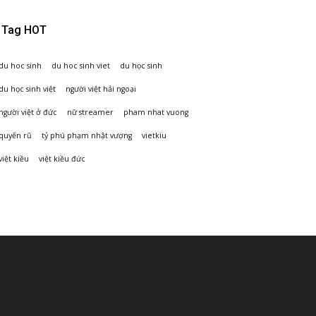
Tag HOT
du hoc sinh
du hoc sinh viet
du học sinh
du học sinh việt
người việt hải ngoại
người việt ở đức
nữ streamer
pham nhat vuong
quyến rũ
tỷ phú phạm nhật vượng
vietkiu
việt kiều
việt kiều đức