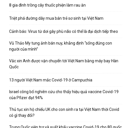
8 gia đình trồng cây thuốc phiện làm rau ăn
Triệt phá đường dây mua bán trẻ sơ sinh tại Việt Nam
Cảnh báo: Virus từ dơi gây phù não có thể là đại dịch tiếp theo
Vũ Thảo My tung ảnh bán nuy, khẳng định “sống đúng con
người của mình”
Vắc xin Anh được vận chuyển tới Việt Nam bằng máy bay Hàn
Quốc
13 người Việt Nam mắc Covid-19 ở Campuchia
Israel công bố nghiên cứu cho thấy hiệu quả vaccine Covid-19
của Pfizer đạt 94%
Thủ tục xin hộ chiếu UK cho con sinh ra tại Việt Nam thời Covid
có gì thay đổi?
Trung Quốc viện trợ và xuất khẩu vaccine Covid-19 cho 80 quốc