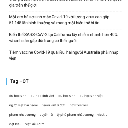
gia trên thế giới
Một em bé sơ sinh mắc Covid-19 với lượng virus cao gấp
51.148 lần bình thường và mang một biến thể bí ẩn
Biến thể SARS-CoV-2 tại California lây nhiễm nhanh hơn 40%
và sinh sản gấp đôi trong cơ thể người
Tiêm vaccine Covid-19 quá liều, hai người Australia phải nhập
viện
Tag HOT
du hoc sinh
du hoc sinh viet
du học sinh
du học sinh việt
người việt hải ngoại
người việt ở đức
nữ streamer
pham nhat vuong
quyến rũ
tỷ phú phạm nhật vượng
vietkiu
việt kiều
việt kiều đức