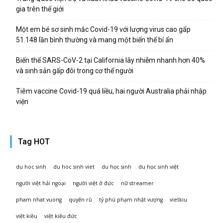
gia trên thế giới
Một em bé sơ sinh mắc Covid-19 với lượng virus cao gấp
51.148 lần bình thường và mang một biến thể bí ẩn
Biến thể SARS-CoV-2 tại California lây nhiễm nhanh hơn 40%
và sinh sản gấp đôi trong cơ thể người
Tiêm vaccine Covid-19 quá liều, hai người Australia phải nhập
viện
Tag HOT
du hoc sinh
du hoc sinh viet
du học sinh
du học sinh việt
người việt hải ngoại
người việt ở đức
nữ streamer
pham nhat vuong
quyến rũ
tỷ phú phạm nhật vượng
vietkiu
việt kiều
việt kiều đức