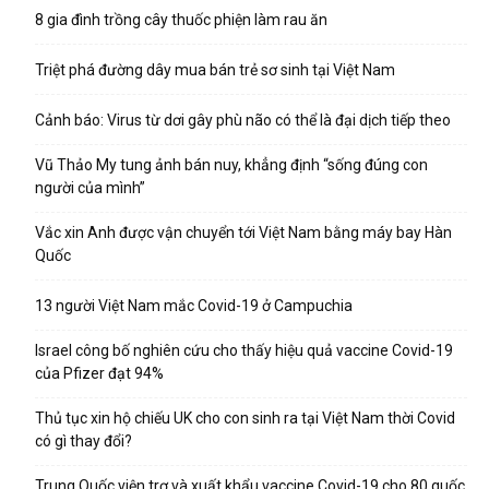
8 gia đình trồng cây thuốc phiện làm rau ăn
Triệt phá đường dây mua bán trẻ sơ sinh tại Việt Nam
Cảnh báo: Virus từ dơi gây phù não có thể là đại dịch tiếp theo
Vũ Thảo My tung ảnh bán nuy, khẳng định “sống đúng con
người của mình”
Vắc xin Anh được vận chuyển tới Việt Nam bằng máy bay Hàn
Quốc
13 người Việt Nam mắc Covid-19 ở Campuchia
Israel công bố nghiên cứu cho thấy hiệu quả vaccine Covid-19
của Pfizer đạt 94%
Thủ tục xin hộ chiếu UK cho con sinh ra tại Việt Nam thời Covid
có gì thay đổi?
Trung Quốc viện trợ và xuất khẩu vaccine Covid-19 cho 80 quốc