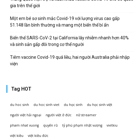
gia trên thế giới
Một em bé sơ sinh mắc Covid-19 với lượng virus cao gấp
51.148 lần bình thường và mang một biến thể bí ẩn
Biến thể SARS-CoV-2 tại California lây nhiễm nhanh hơn 40%
và sinh sản gấp đôi trong cơ thể người
Tiêm vaccine Covid-19 quá liều, hai người Australia phải nhập
viện
Tag HOT
du hoc sinh
du hoc sinh viet
du học sinh
du học sinh việt
người việt hải ngoại
người việt ở đức
nữ streamer
pham nhat vuong
quyến rũ
tỷ phú phạm nhật vượng
vietkiu
việt kiều
việt kiều đức