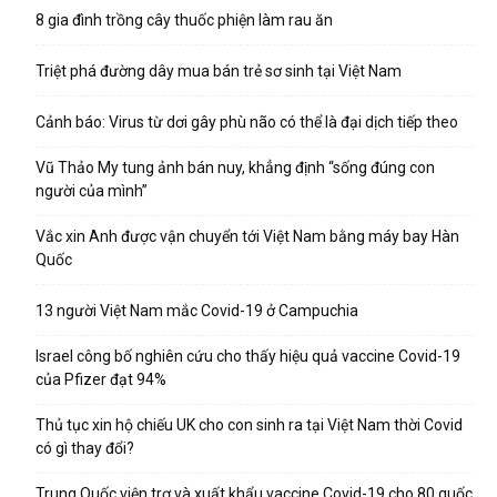
8 gia đình trồng cây thuốc phiện làm rau ăn
Triệt phá đường dây mua bán trẻ sơ sinh tại Việt Nam
Cảnh báo: Virus từ dơi gây phù não có thể là đại dịch tiếp theo
Vũ Thảo My tung ảnh bán nuy, khẳng định “sống đúng con
người của mình”
Vắc xin Anh được vận chuyển tới Việt Nam bằng máy bay Hàn
Quốc
13 người Việt Nam mắc Covid-19 ở Campuchia
Israel công bố nghiên cứu cho thấy hiệu quả vaccine Covid-19
của Pfizer đạt 94%
Thủ tục xin hộ chiếu UK cho con sinh ra tại Việt Nam thời Covid
có gì thay đổi?
Trung Quốc viện trợ và xuất khẩu vaccine Covid-19 cho 80 quốc