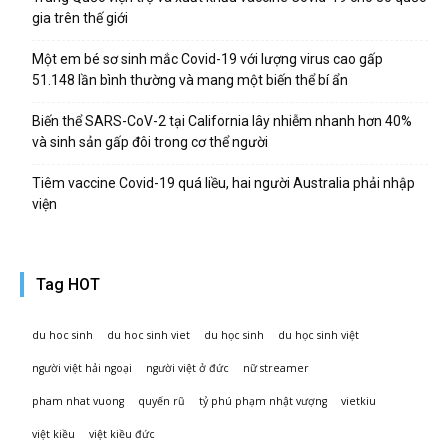
gia trên thế giới
Một em bé sơ sinh mắc Covid-19 với lượng virus cao gấp
51.148 lần bình thường và mang một biến thể bí ẩn
Biến thể SARS-CoV-2 tại California lây nhiễm nhanh hơn 40%
và sinh sản gấp đôi trong cơ thể người
Tiêm vaccine Covid-19 quá liều, hai người Australia phải nhập
viện
Tag HOT
du hoc sinh
du hoc sinh viet
du học sinh
du học sinh việt
người việt hải ngoại
người việt ở đức
nữ streamer
pham nhat vuong
quyến rũ
tỷ phú phạm nhật vượng
vietkiu
việt kiều
việt kiều đức