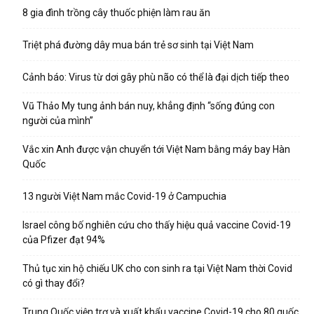
8 gia đình trồng cây thuốc phiện làm rau ăn
Triệt phá đường dây mua bán trẻ sơ sinh tại Việt Nam
Cảnh báo: Virus từ dơi gây phù não có thể là đại dịch tiếp theo
Vũ Thảo My tung ảnh bán nuy, khẳng định “sống đúng con
người của mình”
Vắc xin Anh được vận chuyển tới Việt Nam bằng máy bay Hàn
Quốc
13 người Việt Nam mắc Covid-19 ở Campuchia
Israel công bố nghiên cứu cho thấy hiệu quả vaccine Covid-19
của Pfizer đạt 94%
Thủ tục xin hộ chiếu UK cho con sinh ra tại Việt Nam thời Covid
có gì thay đổi?
Trung Quốc viện trợ và xuất khẩu vaccine Covid-19 cho 80 quốc