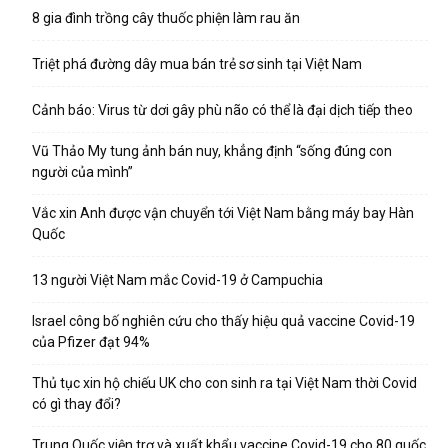
8 gia đình trồng cây thuốc phiện làm rau ăn
Triệt phá đường dây mua bán trẻ sơ sinh tại Việt Nam
Cảnh báo: Virus từ dơi gây phù não có thể là đại dịch tiếp theo
Vũ Thảo My tung ảnh bán nuy, khẳng định “sống đúng con
người của mình”
Vắc xin Anh được vận chuyển tới Việt Nam bằng máy bay Hàn
Quốc
13 người Việt Nam mắc Covid-19 ở Campuchia
Israel công bố nghiên cứu cho thấy hiệu quả vaccine Covid-19
của Pfizer đạt 94%
Thủ tục xin hộ chiếu UK cho con sinh ra tại Việt Nam thời Covid
có gì thay đổi?
Trung Quốc viện trợ và xuất khẩu vaccine Covid-19 cho 80 quốc