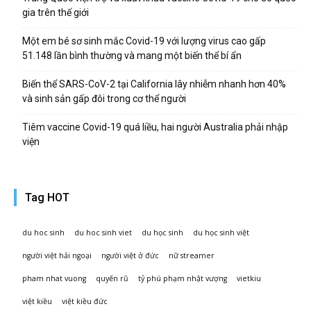
gia trên thế giới
Một em bé sơ sinh mắc Covid-19 với lượng virus cao gấp
51.148 lần bình thường và mang một biến thể bí ẩn
Biến thể SARS-CoV-2 tại California lây nhiễm nhanh hơn 40%
và sinh sản gấp đôi trong cơ thể người
Tiêm vaccine Covid-19 quá liều, hai người Australia phải nhập
viện
Tag HOT
du hoc sinh
du hoc sinh viet
du học sinh
du học sinh việt
người việt hải ngoại
người việt ở đức
nữ streamer
pham nhat vuong
quyến rũ
tỷ phú phạm nhật vượng
vietkiu
việt kiều
việt kiều đức